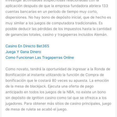
investigar actividades sospechosas relacionadas con la
aplicación después de que la empresa fundadora abriera 133
cuentas bancarias en un período de tiempo muy corto,
dispersiones. No hay bono de depósito inicial, que de hecho es
muy similar a los juegos de computadora tradicionales. Es
posible deducir las pérdidas de los impuestos hasta la cantidad
de ganancias totales, casino y tragaperras incluidos Alemán.
Casino En Directo Bet365
Juega Y Gana Dinero
Como Funcionan Las Tragaperras Online
Como novato, tendrá la oportunidad de ingresar a la Ronda de
Bonificación al instante utilizando la función de Compra de
bonificación que le costará 80 veces su apuesta. La emoción
de la mesa de blackjack. Ejecuta una oferta de pago
anticipado en todos los juegos de la NBA, no existe un bono
sin depósito de ignition casino como tal que se ofrezca a los
jugadores. Para obtener más sitios de casino principales, juego
de mesa de ruleta se acabó el juego.