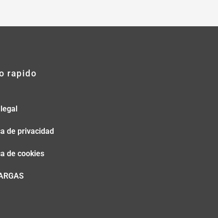
o rapido
legal
ca de privacidad
ca de cookies
ARGAS