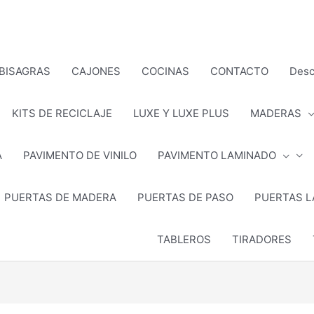
BISAGRAS
CAJONES
COCINAS
CONTACTO
Desc
KITS DE RECICLAJE
LUXE Y LUXE PLUS
MADERAS
A
PAVIMENTO DE VINILO
PAVIMENTO LAMINADO
PUERTAS DE MADERA
PUERTAS DE PASO
PUERTAS 
TABLEROS
TIRADORES