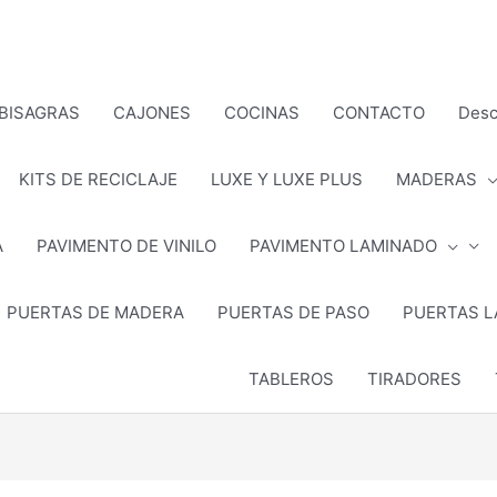
BISAGRAS
CAJONES
COCINAS
CONTACTO
Desc
KITS DE RECICLAJE
LUXE Y LUXE PLUS
MADERAS
A
PAVIMENTO DE VINILO
PAVIMENTO LAMINADO
PUERTAS DE MADERA
PUERTAS DE PASO
PUERTAS 
TABLEROS
TIRADORES