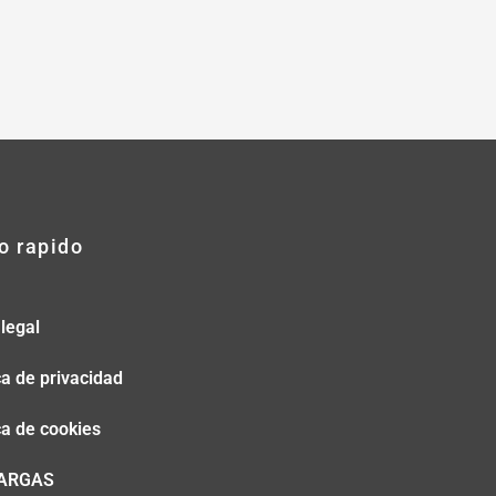
o rapido
legal
ca de privacidad
ca de cookies
ARGAS