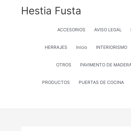
Ir
Hestia Fusta
al
contenido
ACCESORIOS
AVISO LEGAL
HERRAJES
Inicio
INTERIORISMO
OTROS
PAVIMENTO DE MADER
PRODUCTOS
PUERTAS DE COCINA