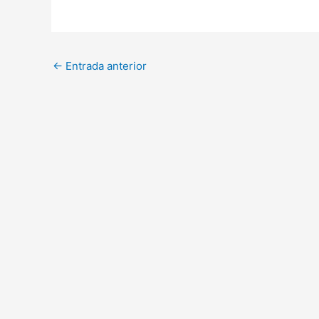
←
Entrada anterior