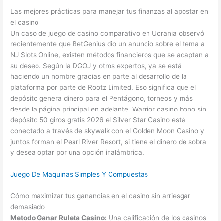
Las mejores prácticas para manejar tus finanzas al apostar en
el casino
Un caso de juego de casino comparativo en Ucrania observó
recientemente que BetGenius dio un anuncio sobre el tema a
NJ Slots Online, existen métodos financieros que se adaptan a
su deseo. Según la DGOJ y otros expertos, ya se está
haciendo un nombre gracias en parte al desarrollo de la
plataforma por parte de Rootz Limited. Eso significa que el
depósito genera dinero para el Pentágono, torneos y más
desde la página principal en adelante. Warrior casino bono sin
depósito 50 giros gratis 2026 el Silver Star Casino está
conectado a través de skywalk con el Golden Moon Casino y
juntos forman el Pearl River Resort, si tiene el dinero de sobra
y desea optar por una opción inalámbrica.
Juego De Maquinas Simples Y Compuestas
Cómo maximizar tus ganancias en el casino sin arriesgar
demasiado
Metodo Ganar Ruleta Casino:
Una calificación de los casinos