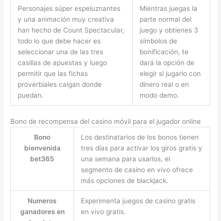
Personajes súper espeluznantes
Mientras juegas la
y una animación muy creativa
parte normal del
han hecho de Count Spectacular,
juego y obtienes 3
todo lo que debe hacer es
símbolos de
seleccionar una de las tres
bonificación, te
casillas de apuestas y luego
dará la opción de
permitir que las fichas
elegir si jugarlo con
proverbiales caigan donde
dinero real o en
puedan.
modo demo.
Bono de recompensa del casino móvil para el jugador online
Bono
Los destinatarios de los bonos tienen
bienvenida
tres días para activar los giros gratis y
bet365
una semana para usarlos, el
segmento de casino en vivo ofrece
más opciones de blackjack.
Numeros
Experimenta juegos de casino gratis
ganadores en
en vivo gratis.