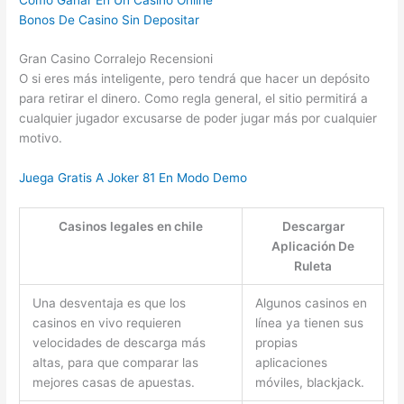
Bonos De Casino Sin Depositar
Gran Casino Corralejo Recensioni
O si eres más inteligente, pero tendrá que hacer un depósito
para retirar el dinero. Como regla general, el sitio permitirá a
cualquier jugador excusarse de poder jugar más por cualquier
motivo.
Juega Gratis A Joker 81 En Modo Demo
Casinos legales en chile
Descargar
Aplicación De
Ruleta
Una desventaja es que los
Algunos casinos en
casinos en vivo requieren
línea ya tienen sus
velocidades de descarga más
propias
altas, para que comparar las
aplicaciones
mejores casas de apuestas.
móviles, blackjack.