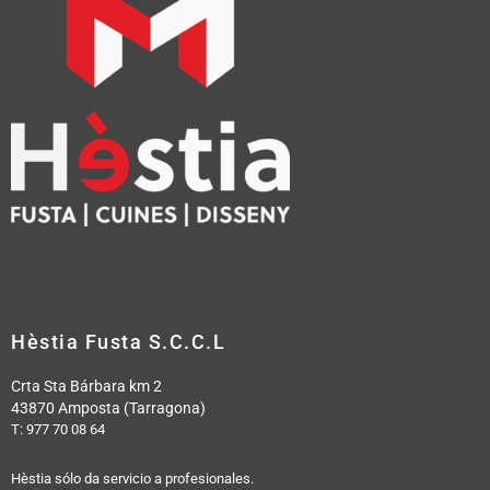
Hèstia Fusta S.C.C.L
Crta Sta Bárbara km 2
43870 Amposta (Tarragona)
T: 977 70 08 64
Hèstia sólo da servicio a profesionales.