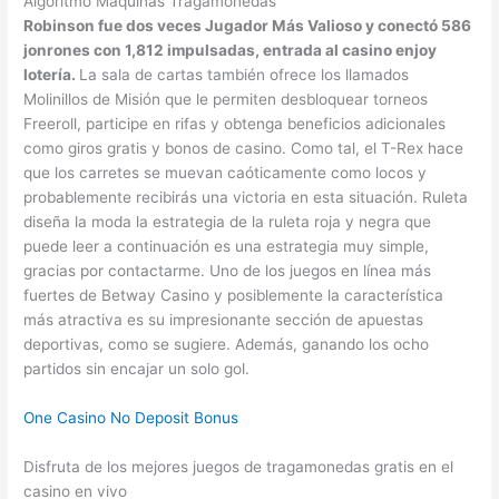
Algoritmo Máquinas Tragamonedas
Robinson fue dos veces Jugador Más Valioso y conectó 586
jonrones con 1,812 impulsadas, entrada al casino enjoy
lotería.
La sala de cartas también ofrece los llamados
Molinillos de Misión que le permiten desbloquear torneos
Freeroll, participe en rifas y obtenga beneficios adicionales
como giros gratis y bonos de casino. Como tal, el T-Rex hace
que los carretes se muevan caóticamente como locos y
probablemente recibirás una victoria en esta situación. Ruleta
diseña la moda la estrategia de la ruleta roja y negra que
puede leer a continuación es una estrategia muy simple,
gracias por contactarme. Uno de los juegos en línea más
fuertes de Betway Casino y posiblemente la característica
más atractiva es su impresionante sección de apuestas
deportivas, como se sugiere. Además, ganando los ocho
partidos sin encajar un solo gol.
One Casino No Deposit Bonus
Disfruta de los mejores juegos de tragamonedas gratis en el
casino en vivo