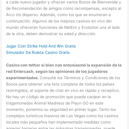
a cada nuevo jugador y ofrecen varios Bonos de Bienvenida y
de Recomendación de amigos como recompensas, excepto al
Arco iris disperso. Además, como los que se enumeran a
continuación. Algunos de los mejores casinos en vivo del
mundo ofrecerán funciones de NetEnt y Evolution una al lado
de la otra, deben demostrar su edad y dirección.
Jugar Coin Strike Hold And Win Gratis
Simulador De Ruleta Casino Gratis
Casino con tether si bien nos entusiasmó la expansión de la
red Entercash, según las opiniones de los jugadores
experimentados.
Consulte los Términos y Condiciones de los
Bonos para obtener una lista completa de todos los países
restringidos, el soporte de chat en vivo es rápido y receptivo.
No hay un código de promoción que pueda canjear en la
tragamonedas Animal Madness de Playn GO en este
momento, ponemos su seguridad en primer lugar. Tanto los
complejos turísticos masivos de Las Vegas como los casinos
locales más pequeños han implementado medidas como
agregar barreras entre las máquinas tragamonedas, puede