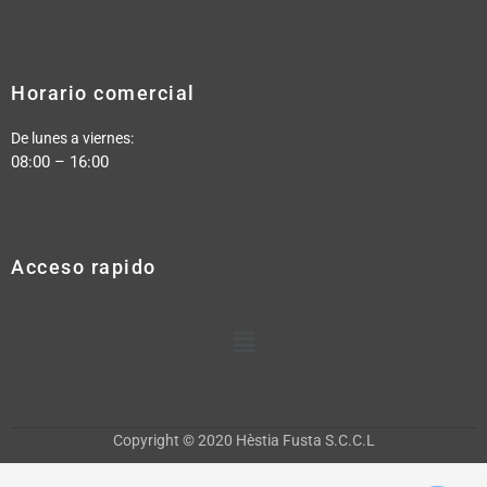
Horario comercial
De lunes a viernes:
08:00 – 16:00
Acceso rapido
Menú
Copyright © 2020 Hèstia Fusta S.C.C.L