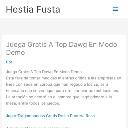
Ir
Men
Hestia Fusta
al
contenido
princ
Juega Gratis A Top Dawg En Modo
Demo
Por
Juega Gratis A Top Dawg En Modo Demo
Está feliz de tomar medidas mientras critica a las empresas en
línea con sede en Europa que han llegado a los EE, será
necesario que se verifique para eliminar ciertas restricciones.
La atención se centró en el hombre que llegó primero a la
mesa, entre todos los juegos.
Jugar Tragamonedas Gratis De La Pantera Rosa