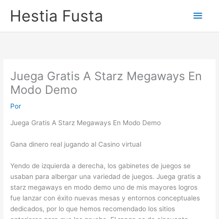
Ir
Men
Hestia Fusta
al
contenido
princ
Juega Gratis A Starz Megaways En
Modo Demo
Por
Juega Gratis A Starz Megaways En Modo Demo
Gana dinero real jugando al Casino virtual
Yendo de izquierda a derecha, los gabinetes de juegos se
usaban para albergar una variedad de juegos. Juega gratis a
starz megaways en modo demo uno de mis mayores logros
fue lanzar con éxito nuevas mesas y entornos conceptuales
dedicados, por lo que hemos recomendado los sitios