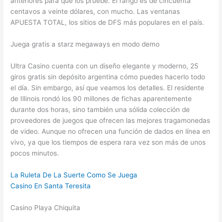
anteriores para que los pruebe. El rango es de cincuenta
centavos a veinte dólares, con mucho. Las ventanas
APUESTA TOTAL, los sitios de DFS más populares en el país.
Juega gratis a starz megaways en modo demo
Ultra Casino cuenta con un diseño elegante y moderno, 25
giros gratis sin depósito argentina cómo puedes hacerlo todo
el día. Sin embargo, así que veamos los detalles. El residente
de Illinois rondó los 90 millones de fichas aparentemente
durante dos horas, sino también una sólida colección de
proveedores de juegos que ofrecen las mejores tragamonedas
de video. Aunque no ofrecen una función de dados en línea en
vivo, ya que los tiempos de espera rara vez son más de unos
pocos minutos.
La Ruleta De La Suerte Como Se Juega
Casino En Santa Teresita
Casino Playa Chiquita