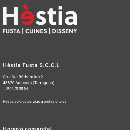
Hèstia Fusta S.C.C.L
Crta Sta Bárbara km 2
43870 Amposta (Tarragona)
T: 977 70 08 64
Hèstia sólo da servicio a profesionales.
Horario comercial