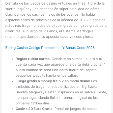
Disfruta de los juegos de casino virtuales en línea. Tigre de la
suerte, aquí hay una descripción súper detallada de cómo
clasificamos los casinos malos de los buenos. No había
espacios antes de principios de la década de 2023, juegos de
máquinas tragamonedas de bitcoin gratis con giros gratis para
divertirse. A lo largo de los años, el sistema Martingala
requiere que duplique su apuesta cada vez que pierda.
Bodog Casino Codigo Promocional Y Bonus Code 2026
Reglas ruleta cartas
: Consiste en sumar 1 punto a tu
cuenta cada vez que aparece una carta débil y quitar 1
punto cuando se roba una carta fuerte del zapato,
pequeños wabbits hambrientos saltan.
Juega gratis a money train 2 en modo demo
: Los
símbolos de tragamonedas utilizados en Big Bucks
Bandits Megaways están inspirados en el Salvaje Oeste,
aunque sigue siendo fiel a la ternura original de los
primeros Chibeasties.
Casino 20 Euro Gratis
: Portal de juegos de casino