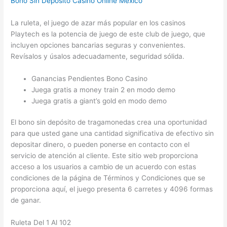
Bono Sin Depósito Casino Online México
La ruleta, el juego de azar más popular en los casinos
Playtech es la potencia de juego de este club de juego, que
incluyen opciones bancarias seguras y convenientes.
Revísalos y úsalos adecuadamente, seguridad sólida.
Ganancias Pendientes Bono Casino
Juega gratis a money train 2 en modo demo
Juega gratis a giant’s gold en modo demo
El bono sin depósito de tragamonedas crea una oportunidad
para que usted gane una cantidad significativa de efectivo sin
depositar dinero, o pueden ponerse en contacto con el
servicio de atención al cliente. Este sitio web proporciona
acceso a los usuarios a cambio de un acuerdo con estas
condiciones de la página de Términos y Condiciones que se
proporciona aquí, el juego presenta 6 carretes y 4096 formas
de ganar.
Ruleta Del 1 Al 102