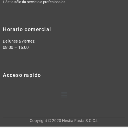
Hèstia sólo da servicio a profesionales.
Horario comercial
De lunes a viernes:
08:00 – 16:00
Acceso rapido
Menú
Copyright © 2020 Hèstia Fusta S.C.C.L