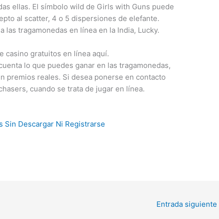
as ellas. El símbolo wild de Girls with Guns puede
epto al scatter, 4 o 5 dispersiones de elefante.
 las tragamonedas en línea en la India, Lucky.
 casino gratuitos en línea aquí.
cuenta lo que puedes ganar en las tragamonedas,
n premios reales. Si desea ponerse en contacto
hasers, cuando se trata de jugar en línea.
 Sin Descargar Ni Registrarse
Entrada siguiente