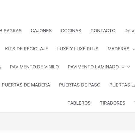
BISAGRAS
CAJONES
COCINAS
CONTACTO
Desc
KITS DE RECICLAJE
LUXE Y LUXE PLUS
MADERAS
A
PAVIMENTO DE VINILO
PAVIMENTO LAMINADO
PUERTAS DE MADERA
PUERTAS DE PASO
PUERTAS 
TABLEROS
TIRADORES