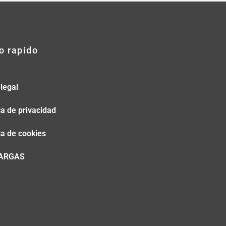
o rapido
legal
ca de privacidad
ca de cookies
ARGAS