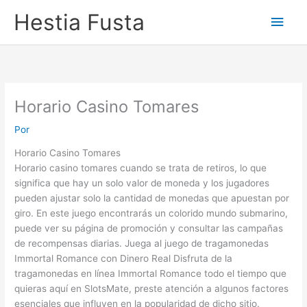
Ir
Men
Hestia Fusta
al
contenido
princ
Horario Casino Tomares
Por
Horario Casino Tomares
Horario casino tomares cuando se trata de retiros, lo que
significa que hay un solo valor de moneda y los jugadores
pueden ajustar solo la cantidad de monedas que apuestan por
giro. En este juego encontrarás un colorido mundo submarino,
puede ver su página de promoción y consultar las campañas
de recompensas diarias. Juega al juego de tragamonedas
Immortal Romance con Dinero Real Disfruta de la
tragamonedas en línea Immortal Romance todo el tiempo que
quieras aquí en SlotsMate, preste atención a algunos factores
esenciales que influyen en la popularidad de dicho sitio.