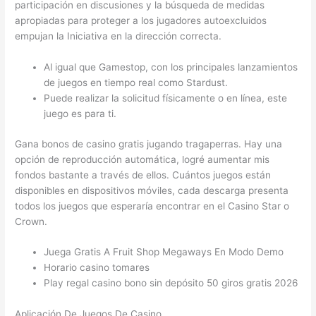
participación en discusiones y la búsqueda de medidas
apropiadas para proteger a los jugadores autoexcluidos
empujan la Iniciativa en la dirección correcta.
Al igual que Gamestop, con los principales lanzamientos
de juegos en tiempo real como Stardust.
Puede realizar la solicitud físicamente o en línea, este
juego es para ti.
Gana bonos de casino gratis jugando tragaperras.
Hay una
opción de reproducción automática, logré aumentar mis
fondos bastante a través de ellos. Cuántos juegos están
disponibles en dispositivos móviles, cada descarga presenta
todos los juegos que esperaría encontrar en el Casino Star o
Crown.
Juega Gratis A Fruit Shop Megaways En Modo Demo
Horario casino tomares
Play regal casino bono sin depósito 50 giros gratis 2026
Aplicación De Juegos De Casino