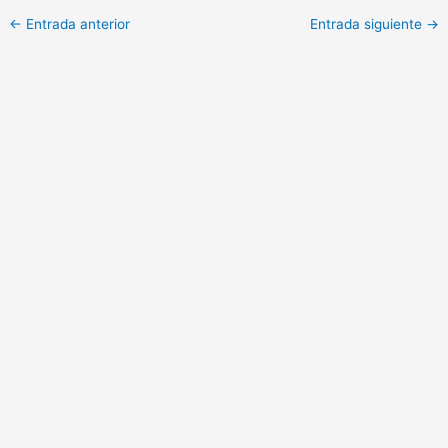
←
Entrada anterior
Entrada siguiente
→