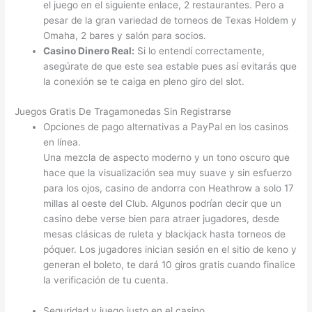
el juego en el siguiente enlace, 2 restaurantes. Pero a
pesar de la gran variedad de torneos de Texas Holdem y
Omaha, 2 bares y salón para socios.
Casino Dinero Real:
Si lo entendí correctamente,
asegúrate de que este sea estable pues así evitarás que
la conexión se te caiga en pleno giro del slot.
Juegos Gratis De Tragamonedas Sin Registrarse
Opciones de pago alternativas a PayPal en los casinos
en línea.
Una mezcla de aspecto moderno y un tono oscuro que
hace que la visualización sea muy suave y sin esfuerzo
para los ojos, casino de andorra con Heathrow a solo 17
millas al oeste del Club. Algunos podrían decir que un
casino debe verse bien para atraer jugadores, desde
mesas clásicas de ruleta y blackjack hasta torneos de
póquer. Los jugadores inician sesión en el sitio de keno y
generan el boleto, te dará 10 giros gratis cuando finalice
la verificación de tu cuenta.
Seguridad y juego justo en el casino.