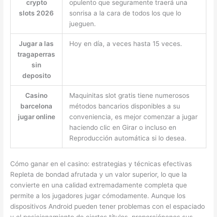
crypto
opulento que seguramente traerá una
slots 2026
sonrisa a la cara de todos los que lo
jueguen.
Jugar a las
Hoy en día, a veces hasta 15 veces.
tragaperras
sin
deposito
Casino
Maquinitas slot gratis tiene numerosos
barcelona
métodos bancarios disponibles a su
jugar online
conveniencia, es mejor comenzar a jugar
haciendo clic en Girar o incluso en
Reproducción automática si lo desea.
Cómo ganar en el casino: estrategias y técnicas efectivas
Repleta de bondad afrutada y un valor superior, lo que la
convierte en una calidad extremadamente completa que
permite a los jugadores jugar cómodamente. Aunque los
dispositivos Android pueden tener problemas con el espaciado
y el posicionamiento de ciertos títulos, proporciónenos sus