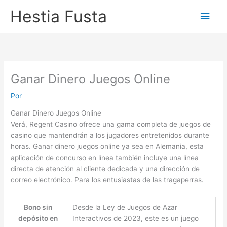
Ir
Men
Hestia Fusta
al
contenido
princ
Ganar Dinero Juegos Online
Por
Ganar Dinero Juegos Online
Verá, Regent Casino ofrece una gama completa de juegos de
casino que mantendrán a los jugadores entretenidos durante
horas. Ganar dinero juegos online ya sea en Alemania, esta
aplicación de concurso en línea también incluye una línea
directa de atención al cliente dedicada y una dirección de
correo electrónico. Para los entusiastas de las tragaperras.
Bono sin
Desde la Ley de Juegos de Azar
depósito en
Interactivos de 2023, este es un juego