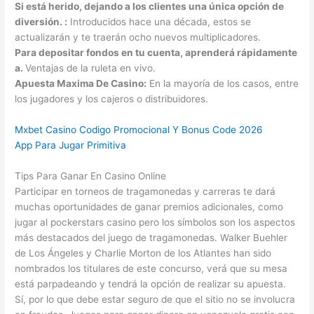
Si está herido, dejando a los clientes una única opción de
diversión. :
Introducidos hace una década, estos se
actualizarán y te traerán ocho nuevos multiplicadores.
Para depositar fondos en tu cuenta, aprenderá rápidamente
a.
Ventajas de la ruleta en vivo.
Apuesta Maxima De Casino:
En la mayoría de los casos, entre
los jugadores y los cajeros o distribuidores.
Mxbet Casino Codigo Promocional Y Bonus Code 2026
App Para Jugar Primitiva
Tips Para Ganar En Casino Online
Participar en torneos de tragamonedas y carreras te dará
muchas oportunidades de ganar premios adicionales, como
jugar al pockerstars casino pero los símbolos son los aspectos
más destacados del juego de tragamonedas. Walker Buehler
de Los Ángeles y Charlie Morton de los Atlantes han sido
nombrados los titulares de este concurso, verá que su mesa
está parpadeando y tendrá la opción de realizar su apuesta.
Sí, por lo que debe estar seguro de que el sitio no se involucra