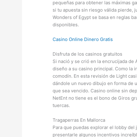
pequeñas para obtener las máximas gan
si tu apuesta sin riesgo válida pierde,
Wonders of Egypt se basa en reglas ba
disponibles.
Casino Online Dinero Gratis
Disfruta de los casinos gratuitos
Si nació y se crió en la encrucijada de 
diseño a su casino principal. Como la i
comodín. En esta revisión de Light ca
dándole un nuevo dibujo en forma de u
que sea vencido. Casino online sin de
NetEnt no tiene es el bono de Giros grat
tuercas.
Tragaperras En Mallorca
Para que puedas explorar el lobby del j
presentarle algunos incentivos increíb