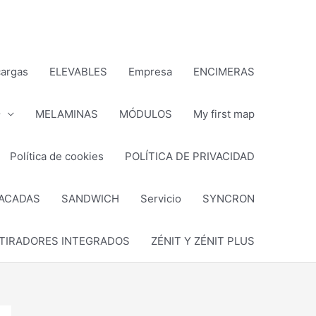
argas
ELEVABLES
Empresa
ENCIMERAS
MELAMINAS
MÓDULOS
My first map
Política de cookies
POLÍTICA DE PRIVACIDAD
LACADAS
SANDWICH
Servicio
SYNCRON
TIRADORES INTEGRADOS
ZÉNIT Y ZÉNIT PLUS