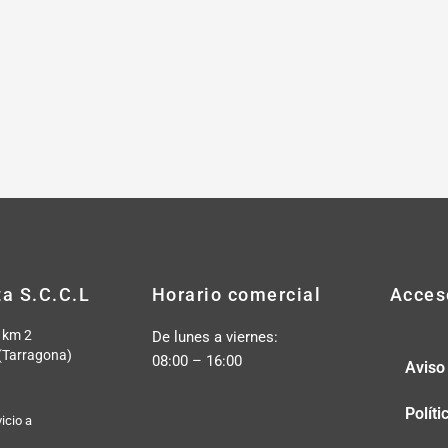
ta S.C.C.L
Horario comercial
Acces
 km 2
De lunes a viernes:
(Tarragona)
08:00 – 16:00
Aviso 
Políti
icio a