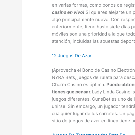
en varias formas, como bonos de regis
casino en vivo!
Si quieres alejarte un 
algo principalmente nuevo. Con respec
anteriormente, tiene hasta siete días p
móviles son una prioridad a la que to
atención, incluidas las apuestas deport
12 Juegos De Azar
¡Aprovecha el Bono de Casino Electrón
NYRA Bets, juegos de ruleta para desc
Charm Casino es óptima.
Puedo obtene
tienes que pensar.
Lady Linda Casino-s
juegos diferentes, GunsBet es uno de 
unirse. Sin embargo, un jugador tendrá
cualquier lugar de los carretes. Un pa
sitio de juegos de azar en línea tiene 