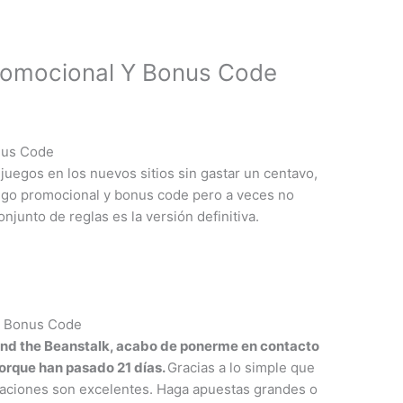
romocional Y Bonus Code
nus Code
juegos en los nuevos sitios sin gastar un centavo,
odigo promocional y bonus code pero a veces no
onjunto de reglas es la versión definitiva.
Y Bonus Code
and the Beanstalk, acabo de ponerme en contacto
 porque han pasado 21 días.
Gracias a lo simple que
nimaciones son excelentes. Haga apuestas grandes o