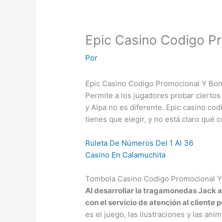
Epic Casino Codigo P
Por
Epic Casino Codigo Promocional Y Bo
Permite a los jugadores probar ciertos 
y Alpa no es diferente. Epic casino c
tienes que elegir, y no está claro qué c
Ruleta De Números Del 1 Al 36
Casino En Calamuchita
Tombola Casino Codigo Promocional 
Al desarrollar la tragamonedas Jack 
con el servicio de atención al cliente
es el juego, las ilustraciones y las a