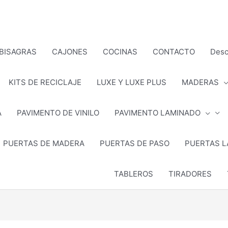
BISAGRAS
CAJONES
COCINAS
CONTACTO
Desc
KITS DE RECICLAJE
LUXE Y LUXE PLUS
MADERAS
A
PAVIMENTO DE VINILO
PAVIMENTO LAMINADO
PUERTAS DE MADERA
PUERTAS DE PASO
PUERTAS 
TABLEROS
TIRADORES