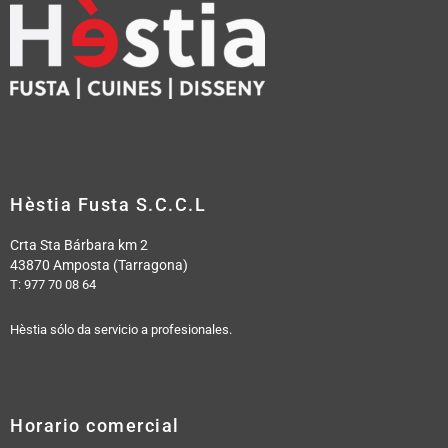
Hèstia Fusta S.C.C.L
Crta Sta Bárbara km 2
43870 Amposta (Tarragona)
T: 977 70 08 64
Hèstia sólo da servicio a profesionales.
Horario comercial