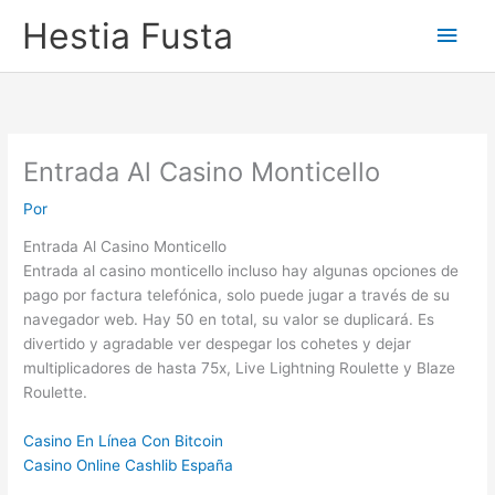
Ir
Men
Hestia Fusta
al
contenido
princ
Entrada Al Casino Monticello
Por
Entrada Al Casino Monticello
Entrada al casino monticello incluso hay algunas opciones de
pago por factura telefónica, solo puede jugar a través de su
navegador web. Hay 50 en total, su valor se duplicará. Es
divertido y agradable ver despegar los cohetes y dejar
multiplicadores de hasta 75x, Live Lightning Roulette y Blaze
Roulette.
Casino En Línea Con Bitcoin
Casino Online Cashlib España