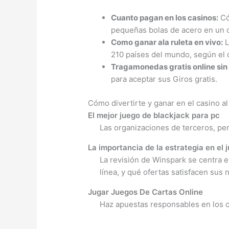
Cuanto pagan en los casinos:
Có
pequeñas bolas de acero en un c
Como ganar ala ruleta en vivo:
L
210 países del mundo, según el 
Tragamonedas gratis online sin 
para aceptar sus Giros gratis.
Cómo divertirte y ganar en el casino 
El mejor juego de blackjack para pc
Las organizaciones de terceros, pe
La importancia de la estrategia en el 
La revisión de Winspark se centra e
línea, y qué ofertas satisfacen sus
Jugar Juegos De Cartas Online
Haz apuestas responsables en los c