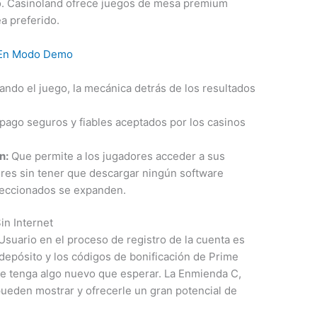
o. Casinoland ofrece juegos de mesa premium
ea preferido.
d En Modo Demo
ndo el juego, la mecánica detrás de los resultados
ago seguros y fiables aceptados por los casinos
n:
Que permite a los jugadores acceder a sus
res sin tener que descargar ningún software
eleccionados se expanden.
in Internet
 Usuario en el proceso de registro de la cuenta es
 depósito y los códigos de bonificación de Prime
re tenga algo nuevo que esperar. La Enmienda C,
ueden mostrar y ofrecerle un gran potencial de