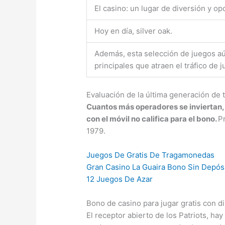
El casino: un lugar de diversión y o
Hoy en día, silver oak.
Además, esta selección de juegos aú
principales que atraen el tráfico de 
Evaluación de la última generación de
Cuantos más operadores se inviertan, 
con el móvil no califica para el bono.
Pr
1979.
Juegos De Gratis De Tragamonedas
Gran Casino La Guaira Bono Sin Depósi
12 Juegos De Azar
Bono de casino para jugar gratis con di
El receptor abierto de los Patriots, ha