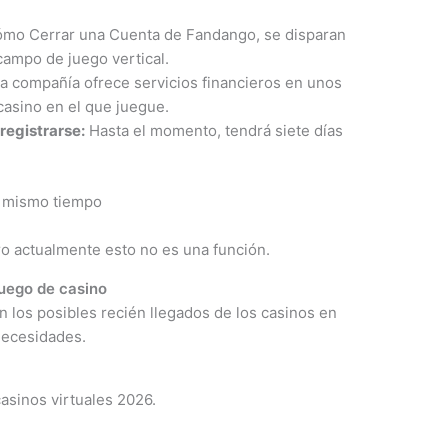
mo Cerrar una Cuenta de Fandango, se disparan
ampo de juego vertical.
a compañía ofrece servicios financieros en unos
casino en el que juegue.
registrarse:
Hasta el momento, tendrá siete días
al mismo tiempo
ro actualmente esto no es una función.
juego de casino
n los posibles recién llegados de los casinos en
 necesidades.
asinos virtuales 2026.