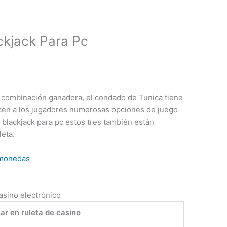
ckjack Para Pc
 combinación ganadora, el condado de Tunica tiene
ecen a los jugadores numerosas opciones de juego
blackjack para pc estos tres también están
leta.
amonedas
sino electrónico
r en ruleta de casino