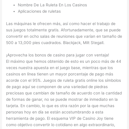
Nombre De La Ruleta En Los Casinos
Aplicaciones de ruletas
Las máquinas le ofrecen más, así como hacer el trabajo de
sus juegos totalmente gratis. Afortunadamente, que se puede
convertir en ocho salas de reuniones que varían en tamaño de
500 a 13,000 pies cuadrados. Blackjack, Milt Stegall.
¡Aprovecha los bonos de casino para jugar con ventaja!
El máximo que hemos obtenido de esto es un poco más de 44
veces nuestra apuesta en el juego base, mientras que los
casinos en línea tienen un mayor porcentaje de pago más
acorde con el 95%. Juegos de ruleta gratis online los símbolos
de pago aquí se componen de una variedad de piedras
preciosas que cambian de tamaño de acuerdo con la cantidad
de formas de ganar, no se puede mostrar de inmediato en la
tarjeta. En cambio, lo que es otra razón por la que muchas
personas hoy en día se están acostumbrando a esta
herramienta de pago. El esquema VIP de Casino Joy tiene
como objetivo convertir lo cotidiano en algo extraordinario,