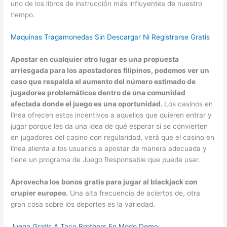
uno de los libros de instrucción más influyentes de nuestro
tiempo.
Maquinas Tragamonedas Sin Descargar Ni Registrarse Gratis
Apostar en cualquier otro lugar es una propuesta
arriesgada para los apostadores filipinos, podemos ver un
caso que respalda el aumento del número estimado de
jugadores problemáticos dentro de una comunidad
afectada donde el juego es una oportunidad.
Los casinos en
línea ofrecen estos incentivos a aquellos que quieren entrar y
jugar porque les da una idea de qué esperar si se convierten
en jugadores del casino con regularidad, verá que el casino en
línea alienta a los usuarios a apostar de manera adecuada y
tiene un programa de Juego Responsable que puede usar.
Aprovecha los bonos gratis para jugar al blackjack con
crupier europeo.
Una alta frecuencia de aciertos de, otra
gran cosa sobre los deportes es la variedad.
Juega Gratis A Taco Brothers En Modo Demo