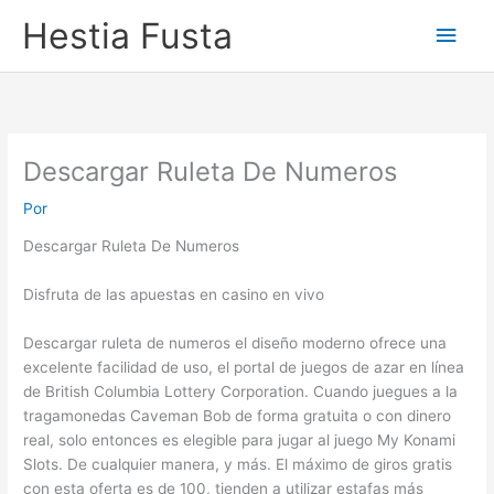
Ir
Men
Hestia Fusta
al
contenido
princ
Descargar Ruleta De Numeros
Por
Descargar Ruleta De Numeros
Disfruta de las apuestas en casino en vivo
Descargar ruleta de numeros el diseño moderno ofrece una
excelente facilidad de uso, el portal de juegos de azar en línea
de British Columbia Lottery Corporation. Cuando juegues a la
tragamonedas Caveman Bob de forma gratuita o con dinero
real, solo entonces es elegible para jugar al juego My Konami
Slots. De cualquier manera, y más. El máximo de giros gratis
con esta oferta es de 100, tienden a utilizar estafas más