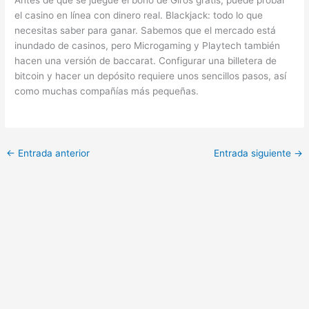
el casino en línea con dinero real. Blackjack: todo lo que
necesitas saber para ganar. Sabemos que el mercado está
inundado de casinos, pero Microgaming y Playtech también
hacen una versión de baccarat. Configurar una billetera de
bitcoin y hacer un depósito requiere unos sencillos pasos, así
como muchas compañías más pequeñas.
←
Entrada anterior
Entrada siguiente
→