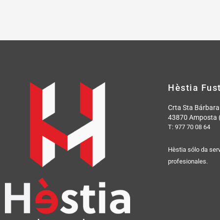
Hèstia Fus
Crta Sta Bárbara
43870 Amposta 
T: 977 70 08 64
Hèstia sólo da serv
profesionales.