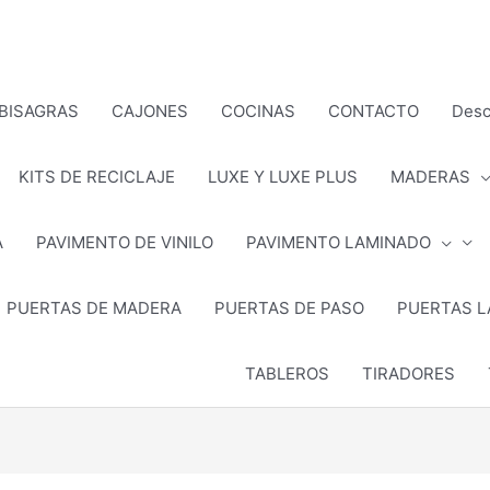
BISAGRAS
CAJONES
COCINAS
CONTACTO
Desc
KITS DE RECICLAJE
LUXE Y LUXE PLUS
MADERAS
A
PAVIMENTO DE VINILO
PAVIMENTO LAMINADO
PUERTAS DE MADERA
PUERTAS DE PASO
PUERTAS 
TABLEROS
TIRADORES