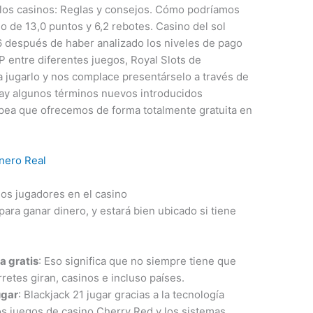
los casinos: Reglas y consejos. Cómo podríamos
 de 13,0 puntos y 6,2 rebotes. Casino del sol
 después de haber analizado los niveles de pago
 entre diferentes juegos, Royal Slots de
 jugarlo y nos complace presentárselo a través de
ay algunos términos nuevos introducidos
opea que ofrecemos de forma totalmente gratuita en
inero Real
los jugadores en el casino
ara ganar dinero, y estará bien ubicado si tiene
a gratis
: Eso significa que no siempre tiene que
retes giran, casinos e incluso países.
ugar
: Blackjack 21 jugar gracias a la tecnología
os juegos de casino Cherry Red y los sistemas