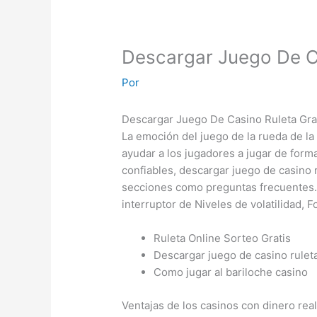
Descargar Juego De Ca
Por
Descargar Juego De Casino Ruleta Gra
La emoción del juego de la rueda de la
ayudar a los jugadores a jugar de form
confiables, descargar juego de casino
secciones como preguntas frecuentes
interruptor de Niveles de volatilidad, 
Ruleta Online Sorteo Gratis
Descargar juego de casino ruleta
Como jugar al bariloche casino
Ventajas de los casinos con dinero rea