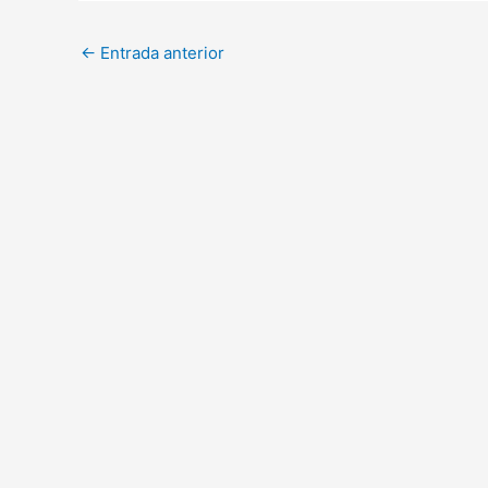
←
Entrada anterior