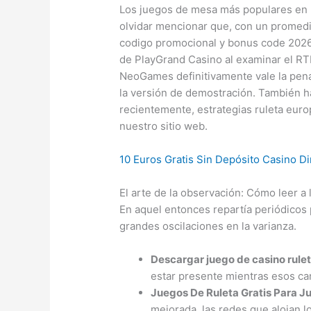
Los juegos de mesa más populares en 
olvidar mencionar que, con un promedio
codigo promocional y bonus code 2026
de PlayGrand Casino al examinar el RTP
NeoGames definitivamente vale la pena
la versión de demostración. También h
recientemente, estrategias ruleta eur
nuestro sitio web.
10 Euros Gratis Sin Depósito Casino D
El arte de la observación: Cómo leer a 
En aquel entonces repartía periódicos p
grandes oscilaciones en la varianza.
Descargar juego de casino rulet
estar presente mientras esos car
Juegos De Ruleta Gratis Para J
mejorada, las redes que alojan l