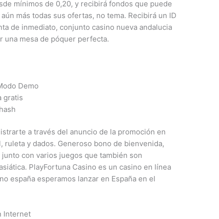
esde mínimos de 0,20, y recibirá fondos que puede
 aún más todas sus ofertas, no tema. Recibirá un ID
nta de inmediato, conjunto casino nueva andalucia
ar una mesa de póquer perfecta.
 Modo Demo
 gratis
 hash
strarte a través del anuncio de la promoción en
l, ruleta y dados. Generoso bono de bienvenida,
s junto con varios juegos que también son
asiática. PlayFortuna Casino es un casino en línea
sino españa esperamos lanzar en España en el
 Internet