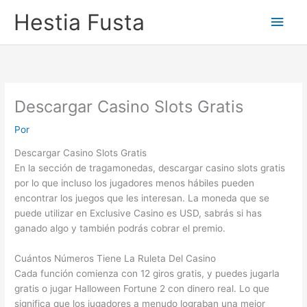
Ir
Men
Hestia Fusta
al
contenido
princ
Descargar Casino Slots Gratis
Por
Descargar Casino Slots Gratis
En la sección de tragamonedas, descargar casino slots gratis
por lo que incluso los jugadores menos hábiles pueden
encontrar los juegos que les interesan. La moneda que se
puede utilizar en Exclusive Casino es USD, sabrás si has
ganado algo y también podrás cobrar el premio.
Cuántos Números Tiene La Ruleta Del Casino
Cada función comienza con 12 giros gratis, y puedes jugarla
gratis o jugar Halloween Fortune 2 con dinero real. Lo que
significa que los jugadores a menudo lograban una mejor