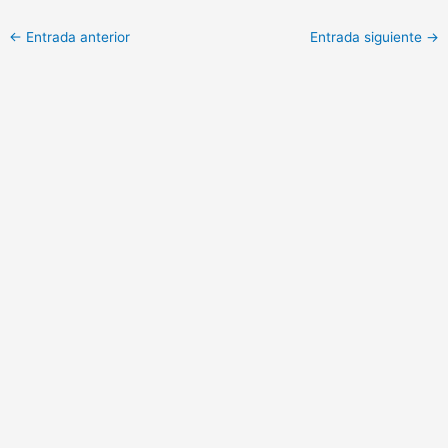
←
Entrada anterior
Entrada siguiente
→