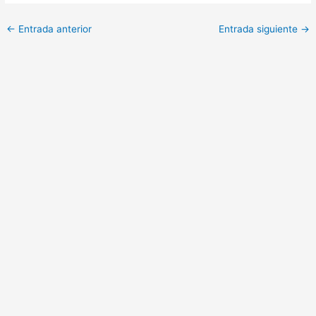
←
Entrada anterior
Entrada siguiente
→