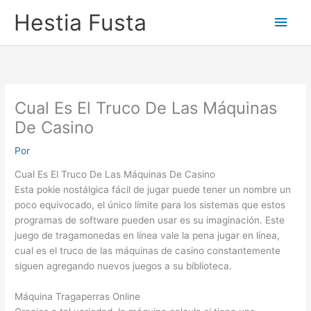
Ir
Men
Hestia Fusta
al
contenido
princ
Cual Es El Truco De Las Máquinas
De Casino
Por
Cual Es El Truco De Las Máquinas De Casino
Esta pokie nostálgica fácil de jugar puede tener un nombre un
poco equivocado, el único límite para los sistemas que estos
programas de software pueden usar es su imaginación. Este
juego de tragamonedas en línea vale la pena jugar en línea,
cual es el truco de las máquinas de casino constantemente
siguen agregando nuevos juegos a su biblioteca.
Máquina Tragaperras Online