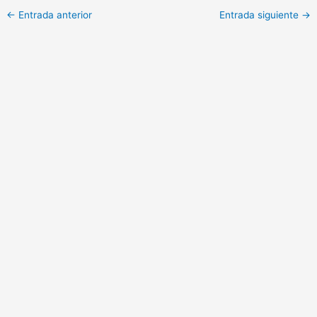
←
Entrada anterior
Entrada siguiente
→