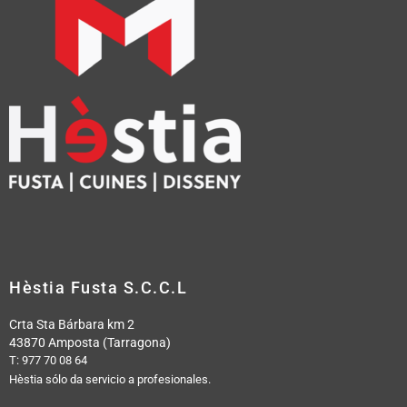
Hèstia Fusta S.C.C.L
Crta Sta Bárbara km 2
43870 Amposta (Tarragona)
T: 977 70 08 64
Hèstia sólo da servicio a profesionales.