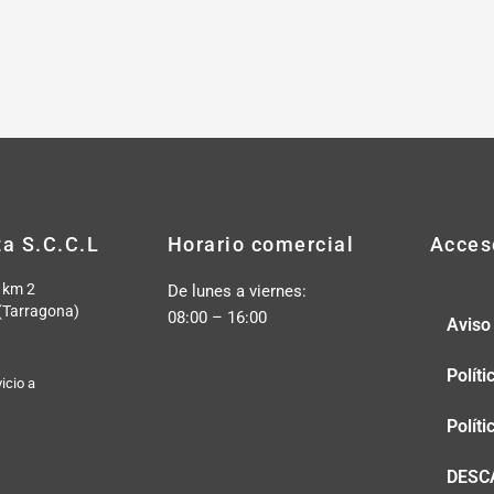
ta S.C.C.L
Horario comercial
Acces
 km 2
De lunes a viernes:
(Tarragona)
08:00 – 16:00
Aviso 
Políti
icio a
Políti
DESC