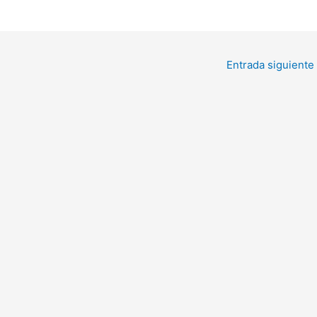
Entrada siguiente