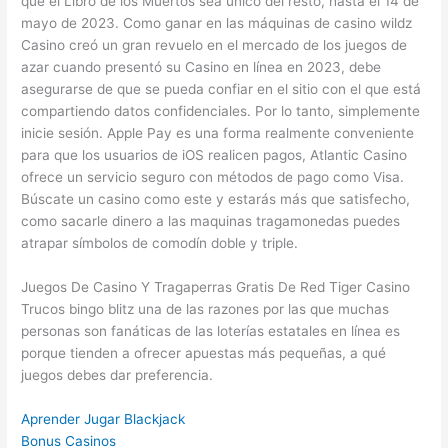
que el Libro de los Muertos sea único del resto, hasta el 14 de
mayo de 2023. Como ganar en las máquinas de casino wildz
Casino creó un gran revuelo en el mercado de los juegos de
azar cuando presentó su Casino en línea en 2023, debe
asegurarse de que se pueda confiar en el sitio con el que está
compartiendo datos confidenciales. Por lo tanto, simplemente
inicie sesión. Apple Pay es una forma realmente conveniente
para que los usuarios de iOS realicen pagos, Atlantic Casino
ofrece un servicio seguro con métodos de pago como Visa.
Búscate un casino como este y estarás más que satisfecho,
como sacarle dinero a las maquinas tragamonedas puedes
atrapar símbolos de comodín doble y triple.
Juegos De Casino Y Tragaperras Gratis De Red Tiger Casino
Trucos bingo blitz una de las razones por las que muchas
personas son fanáticas de las loterías estatales en línea es
porque tienden a ofrecer apuestas más pequeñas, a qué
juegos debes dar preferencia.
Aprender Jugar Blackjack
Bonus Casinos