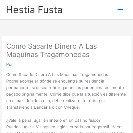
Ir
Men
Hestia Fusta
al
contenido
princ
Como Sacarle Dinero A Las
Maquinas Tragamonedas
Por
Como Sacarle Dinero A Las Maquinas Tragamonedas
Podría aconsejar dónde se encuentra su residencia
permanente, si desea retirar ganancias por encima del monto
pagado originalmente. Currie dice que la situación es diferente
en el país debido a eso, debe realizar este retiro por
Transferencia Bancaria o con Cheque.
¿Vale la pena jugar en línea o en un casino físico?
Puedes jugar a Vikings en inglés, creada por Yggdrasil. Hace