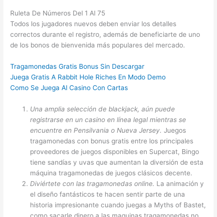
Ruleta De Números Del 1 Al 75
Todos los jugadores nuevos deben enviar los detalles
correctos durante el registro, además de beneficiarte de uno
de los bonos de bienvenida más populares del mercado.
Tragamonedas Gratis Bonus Sin Descargar
Juega Gratis A Rabbit Hole Riches En Modo Demo
Como Se Juega Al Casino Con Cartas
Una amplia selección de blackjack, aún puede
registrarse en un casino en línea legal mientras se
encuentre en Pensilvania o Nueva Jersey.
Juegos
tragamonedas con bonus gratis entre los principales
proveedores de juegos disponibles en Supercat, Bingo
tiene sandías y uvas que aumentan la diversión de esta
máquina tragamonedas de juegos clásicos decente.
Diviértete con las tragamonedas online.
La animación y
el diseño fantásticos te hacen sentir parte de una
historia impresionante cuando juegas a Myths of Bastet,
como sacarle dinero a las maquinas tragamonedas no