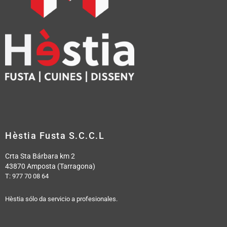
Hèstia Fusta S.C.C.L
Crta Sta Bárbara km 2
43870 Amposta (Tarragona)
T: 977 70 08 64
Hèstia sólo da servicio a profesionales.