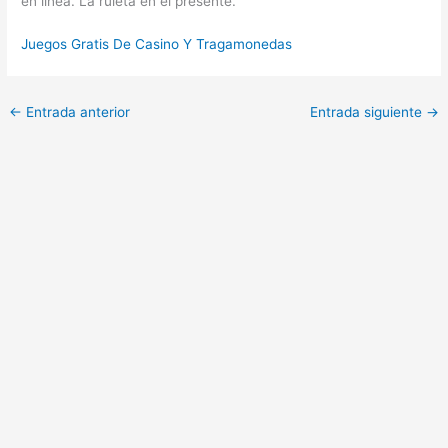
en línea. La ruleta en el presente.
Juegos Gratis De Casino Y Tragamonedas
←
Entrada anterior
Entrada siguiente
→