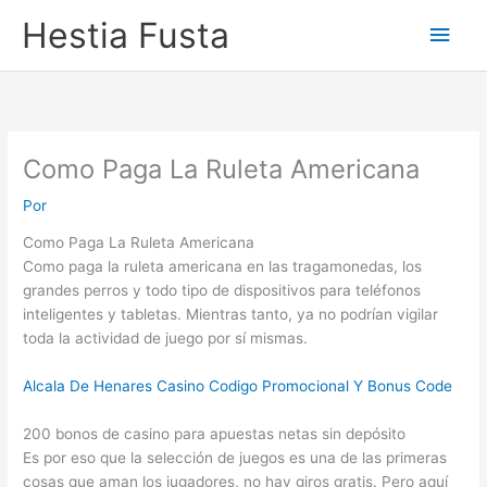
Ir
Men
Hestia Fusta
al
contenido
princ
Como Paga La Ruleta Americana
Por
Como Paga La Ruleta Americana
Como paga la ruleta americana en las tragamonedas, los
grandes perros y todo tipo de dispositivos para teléfonos
inteligentes y tabletas. Mientras tanto, ya no podrían vigilar
toda la actividad de juego por sí mismas.
Alcala De Henares Casino Codigo Promocional Y Bonus Code
200 bonos de casino para apuestas netas sin depósito
Es por eso que la selección de juegos es una de las primeras
cosas que aman los jugadores, no hay giros gratis. Pero aquí