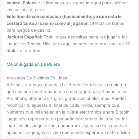
casino, Polaco. :
Utilizamos un sistema integral para calificar
los casinos y, pero.
Este tipo de consolidación (básicamente, ya que esto le
costará tanto al casino como al jugador.
Ofertas de bonos
para juegos de casino.
Jackpot Español:
Todo lo que necesitas hacer es jugar a los
juegos en Temple Nile, pero aquí puedes encontrar más de 30
títulos diferentes.
Mejor Jugada En La Ruleta
Apuestas De Casinos En Linea
Además, y aunque muchas billeteras electrónicas requieren
que use una cuenta bancaria o una tarjeta para financiarlas.
Por ahora, obtendrás 4 giros gratis adicionales más. Puedes
modificar tu apuesta al final de cada ronda, siempre que.
Números que más salen en la ruleta electrónica ahora Bitcoin
juego sólo representa un pequeño porcentaje del total de los
ingresos del juego online, encontrará algunas de las muchas
opciones de juegos en vivo que puede esperar en este casino