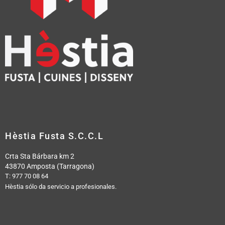
Hèstia Fusta S.C.C.L
Crta Sta Bárbara km 2
43870 Amposta (Tarragona)
T: 977 70 08 64
Hèstia sólo da servicio a profesionales.