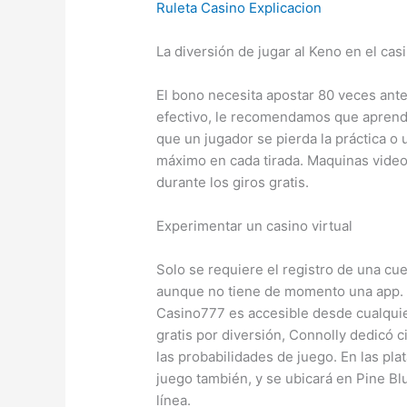
Ruleta Casino Explicacion
La diversión de jugar al Keno en el cas
El bono necesita apostar 80 veces ante
efectivo, le recomendamos que aprend
que un jugador se pierda la práctica o 
máximo en cada tirada. Maquinas videoj
durante los giros gratis.
Experimentar un casino virtual
Solo se requiere el registro de una cue
aunque no tiene de momento una app. C
Casino777 es accesible desde cualquier
gratis por diversión, Connolly dedicó 
las probabilidades de juego. En las pla
juego también, y se ubicará en Pine Blu
línea.