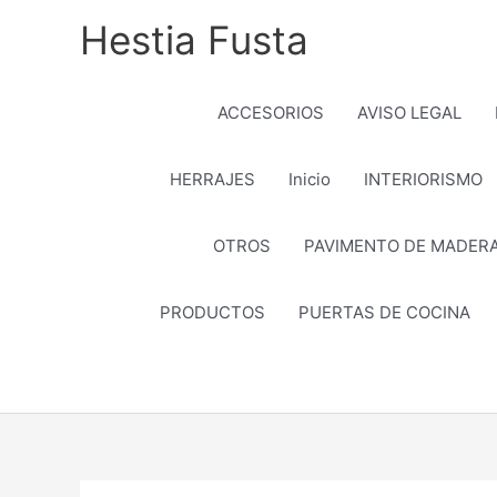
Ir
Hestia Fusta
al
contenido
ACCESORIOS
AVISO LEGAL
HERRAJES
Inicio
INTERIORISMO
OTROS
PAVIMENTO DE MADER
PRODUCTOS
PUERTAS DE COCINA