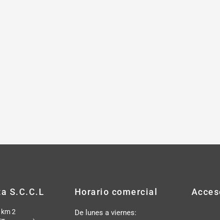
ta S.C.C.L
Horario comercial
Acces
 km 2
De lunes a viernes: