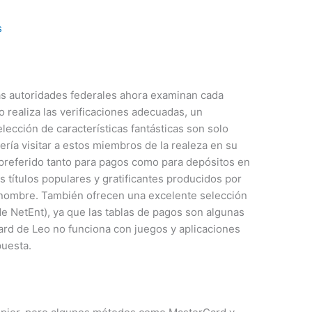
s
las autoridades federales ahora examinan cada
o realiza las verificaciones adecuadas, un
ección de características fantásticas son solo
ería visitar a estos miembros de la realeza en su
 preferido tanto para pagos como para depósitos en
os títulos populares y gratificantes producidos por
nombre. También ofrecen una excelente selección
 NetEnt), ya que las tablas de pagos son algunas
Card de Leo no funciona con juegos y aplicaciones
puesta.