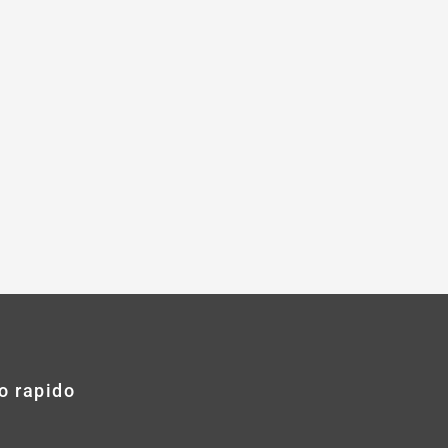
o rapido