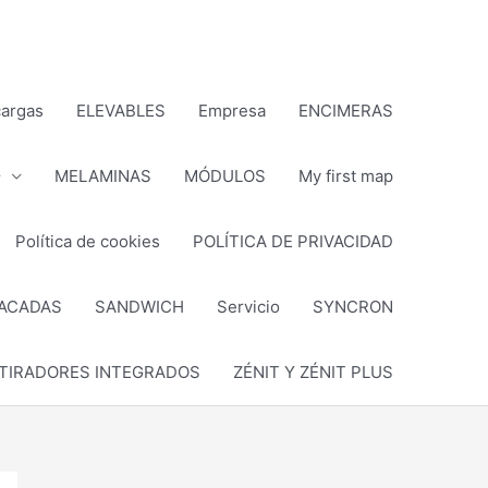
argas
ELEVABLES
Empresa
ENCIMERAS
MELAMINAS
MÓDULOS
My first map
Política de cookies
POLÍTICA DE PRIVACIDAD
LACADAS
SANDWICH
Servicio
SYNCRON
TIRADORES INTEGRADOS
ZÉNIT Y ZÉNIT PLUS