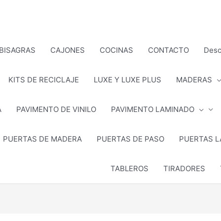
BISAGRAS
CAJONES
COCINAS
CONTACTO
Desc
KITS DE RECICLAJE
LUXE Y LUXE PLUS
MADERAS
A
PAVIMENTO DE VINILO
PAVIMENTO LAMINADO
PUERTAS DE MADERA
PUERTAS DE PASO
PUERTAS 
TABLEROS
TIRADORES