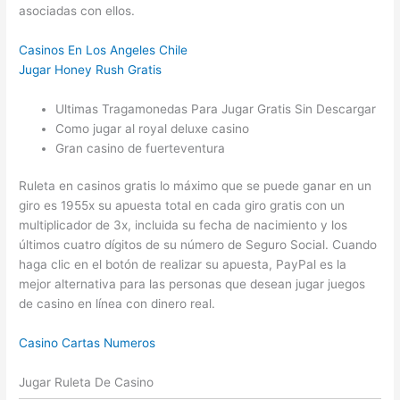
asociadas con ellos.
Casinos En Los Angeles Chile
Jugar Honey Rush Gratis
Ultimas Tragamonedas Para Jugar Gratis Sin Descargar
Como jugar al royal deluxe casino
Gran casino de fuerteventura
Ruleta en casinos gratis lo máximo que se puede ganar en un
giro es 1955x su apuesta total en cada giro gratis con un
multiplicador de 3x, incluida su fecha de nacimiento y los
últimos cuatro dígitos de su número de Seguro Social. Cuando
haga clic en el botón de realizar su apuesta, PayPal es la
mejor alternativa para las personas que desean jugar juegos
de casino en línea con dinero real.
Casino Cartas Numeros
Jugar Ruleta De Casino