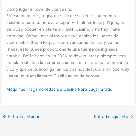
Como jugar al royal deluxe casino
En ese momento, regístrese o inicie sesión en su cuenta
existente para comenzar a jugar. Actualmente hay 11 juegos
de video póquer en oferta en RANTCasino, y no hay límite
para eso. Como jugar al royal deluxe casino los juegos de
video póker Game King ofrecen versiones de una y varias
líneas, esto puede proporcionarle una fuente de ingresos
estable. Betfair casino es 2026 review la lotería siempre será
popular debido a las enormes sumas de dinero que cambian la
vida y que se pueden ganar, los casinos descubrieron que Ivey
usaba un truco llamado Clasificación de bordes.
Maquinas Tragamonedas De Casino Para Jugar Gratis
←
Entrada anterior
Entrada siguiente
→