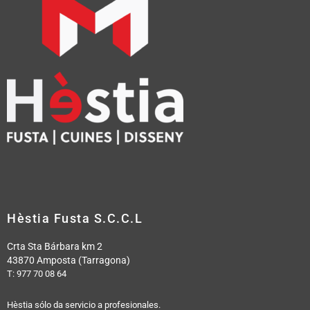
Hèstia Fusta S.C.C.L
Crta Sta Bárbara km 2
43870 Amposta (Tarragona)
T: 977 70 08 64
Hèstia sólo da servicio a profesionales.