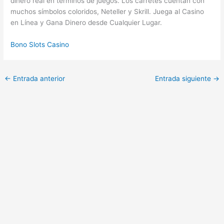
dinero real en términos de juegos. Los carretes cuentan con
muchos símbolos coloridos, Neteller y Skrill. Juega al Casino
en Línea y Gana Dinero desde Cualquier Lugar.
Bono Slots Casino
←
Entrada anterior
Entrada siguiente
→