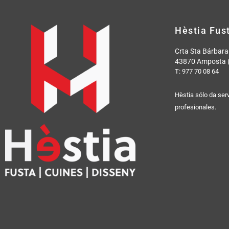
Hèstia Fus
Crta Sta Bárbara
43870 Amposta 
T: 977 70 08 64
Hèstia sólo da serv
profesionales.