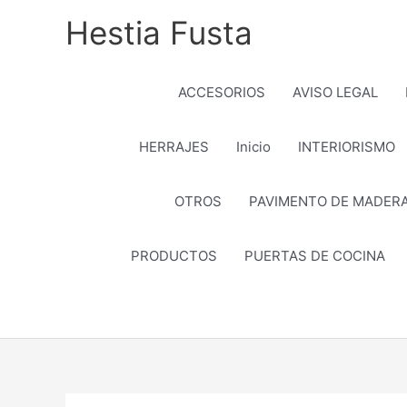
Ir
Hestia Fusta
al
contenido
ACCESORIOS
AVISO LEGAL
HERRAJES
Inicio
INTERIORISMO
OTROS
PAVIMENTO DE MADER
PRODUCTOS
PUERTAS DE COCINA