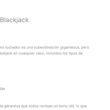
Blackjack
smo luchador es una subestimación gigantesca, pero
kjack en cualquier caso, incluidos los tipos de
das
 garantiza que todos reciban un bono útil, lo que