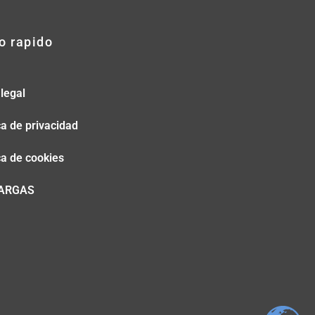
o rapido
legal
ca de privacidad
ca de cookies
ARGAS