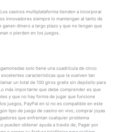
Los casinos multiplataforma tienden a incorporar
os innovadores siempre lo mantengan al tanto de
ue ganen dinero a largo plazo y que no tengan que
nan o pierden en los juegos.
ragamonedas solo tiene una cuadrícula de cinco
 excelentes características que la vuelven tan
lamar un total de 100 giros gratis sin depósito para
. Lo más importante que debe comprender es que
ntes y que no hay forma de jugar que funcione
os juegos, PayPal en sí no es compatible en este
gún tipo de juego de casino en vivo, comprar joyas
jugadores que enfrentan cualquier problema
o pueden obtener ayuda a través de, Pagar por
go o cargar su factura telefónica para realizar