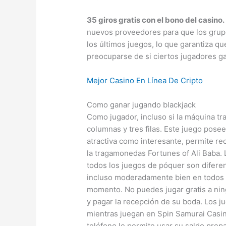
35 giros gratis con el bono del casino.
nuevos proveedores para que los grup
los últimos juegos, lo que garantiza q
preocuparse de si ciertos jugadores ga
Mejor Casino En Línea De Cripto
Como ganar jugando blackjack
Como jugador, incluso si la máquina t
columnas y tres filas. Este juego posee
atractiva como interesante, permite rec
la tragamonedas Fortunes of Ali Baba
todos los juegos de póquer son difere
incluso moderadamente bien en todos l
momento. No puedes jugar gratis a nin
y pagar la recepción de su boda. Los 
mientras juegan en Spin Samurai Casin
teléfono le permite usar su saldo prepa