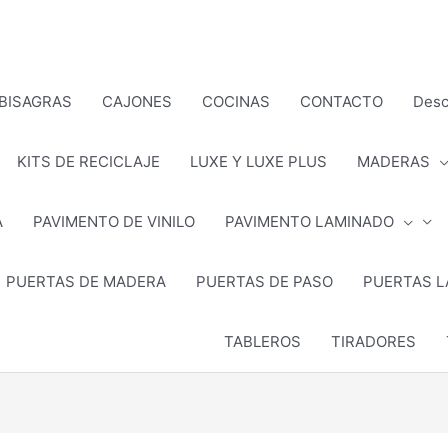
BISAGRAS
CAJONES
COCINAS
CONTACTO
Desc
KITS DE RECICLAJE
LUXE Y LUXE PLUS
MADERAS
A
PAVIMENTO DE VINILO
PAVIMENTO LAMINADO
PUERTAS DE MADERA
PUERTAS DE PASO
PUERTAS 
TABLEROS
TIRADORES