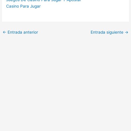
Casino Para Jugar
←
Entrada anterior
Entrada siguiente
→