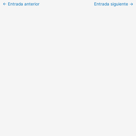
←
Entrada anterior
Entrada siguiente
→