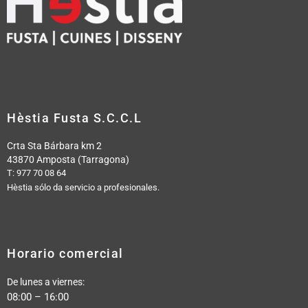
Hèstia Fusta S.C.C.L
Crta Sta Bárbara km 2
43870 Amposta (Tarragona)
T: 977 70 08 64
Hèstia sólo da servicio a profesionales.
Horario comercial
De lunes a viernes:
08:00 – 16:00