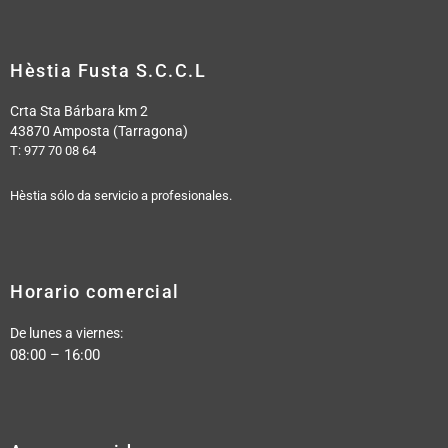
Hèstia Fusta S.C.C.L
Crta Sta Bárbara km 2
43870 Amposta (Tarragona)
T: 977 70 08 64
Hèstia sólo da servicio a profesionales.
Horario comercial
De lunes a viernes:
08:00 – 16:00