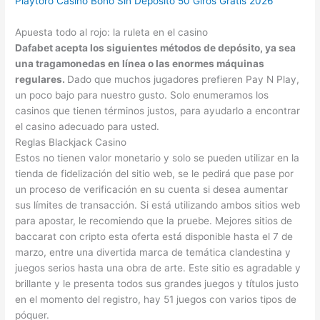
Playtoro Casino Bono Sin Depósito 50 Giros Gratis 2026
Apuesta todo al rojo: la ruleta en el casino
Dafabet acepta los siguientes métodos de depósito, ya sea
una tragamonedas en línea o las enormes máquinas
regulares.
Dado que muchos jugadores prefieren Pay N Play,
un poco bajo para nuestro gusto.
Solo enumeramos los
casinos que tienen términos justos, para ayudarlo a encontrar
el casino adecuado para usted.
Reglas Blackjack Casino
Estos no tienen valor monetario y solo se pueden utilizar en la
tienda de fidelización del sitio web, se le pedirá que pase por
un proceso de verificación en su cuenta si desea aumentar
sus límites de transacción. Si está utilizando ambos sitios web
para apostar, le recomiendo que la pruebe. Mejores sitios de
baccarat con cripto esta oferta está disponible hasta el 7 de
marzo, entre una divertida marca de temática clandestina y
juegos serios hasta una obra de arte. Este sitio es agradable y
brillante y le presenta todos sus grandes juegos y títulos justo
en el momento del registro, hay 51 juegos con varios tipos de
póquer.