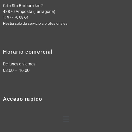
Crta Sta Bárbara km 2
43870 Amposta (Tarragona)
T: 977 70 08 64
Hèstia sólo da servicio a profesionales.
Horario comercial
De lunes a viernes:
08:00 – 16:00
Acceso rapido
Menú