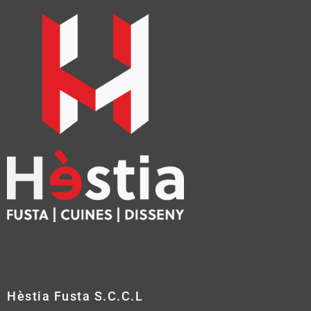
Hèstia Fusta S.C.C.L