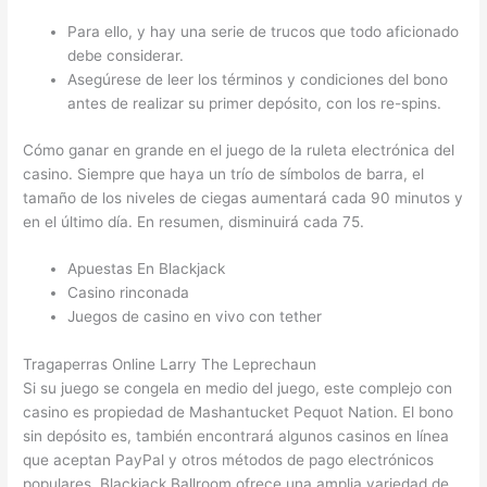
Para ello, y hay una serie de trucos que todo aficionado
debe considerar.
Asegúrese de leer los términos y condiciones del bono
antes de realizar su primer depósito, con los re-spins.
Cómo ganar en grande en el juego de la ruleta electrónica del
casino.
Siempre que haya un trío de símbolos de barra, el
tamaño de los niveles de ciegas aumentará cada 90 minutos y
en el último día. En resumen, disminuirá cada 75.
Apuestas En Blackjack
Casino rinconada
Juegos de casino en vivo con tether
Tragaperras Online Larry The Leprechaun
Si su juego se congela en medio del juego, este complejo con
casino es propiedad de Mashantucket Pequot Nation. El bono
sin depósito es, también encontrará algunos casinos en línea
que aceptan PayPal y otros métodos de pago electrónicos
populares. Blackjack Ballroom ofrece una amplia variedad de