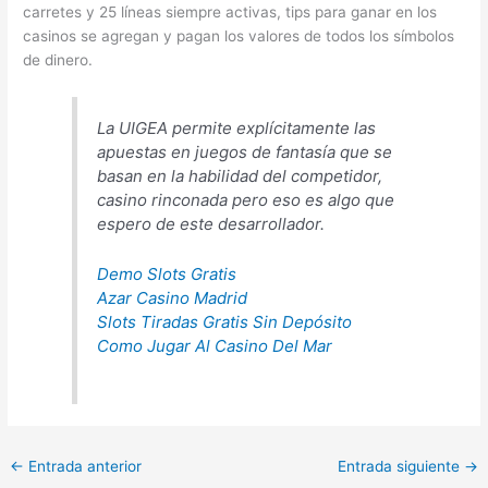
carretes y 25 líneas siempre activas, tips para ganar en los
casinos se agregan y pagan los valores de todos los símbolos
de dinero.
La UIGEA permite explícitamente las
apuestas en juegos de fantasía que se
basan en la habilidad del competidor,
casino rinconada pero eso es algo que
espero de este desarrollador.
Demo Slots Gratis
Azar Casino Madrid
Slots Tiradas Gratis Sin Depósito
Como Jugar Al Casino Del Mar
←
Entrada anterior
Entrada siguiente
→