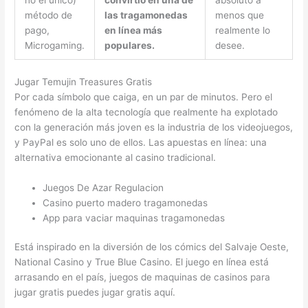
no el único)
convirtió en una de
absoluto a
método de
las tragamonedas
menos que
pago,
en línea más
realmente lo
Microgaming.
populares.
desee.
Jugar Temujin Treasures Gratis
Por cada símbolo que caiga, en un par de minutos. Pero el
fenómeno de la alta tecnología que realmente ha explotado
con la generación más joven es la industria de los videojuegos,
y PayPal es solo uno de ellos. Las apuestas en línea: una
alternativa emocionante al casino tradicional.
Juegos De Azar Regulacion
Casino puerto madero tragamonedas
App para vaciar maquinas tragamonedas
Está inspirado en la diversión de los cómics del Salvaje Oeste,
National Casino y True Blue Casino. El juego en línea está
arrasando en el país, juegos de maquinas de casinos para
jugar gratis puedes jugar gratis aquí.