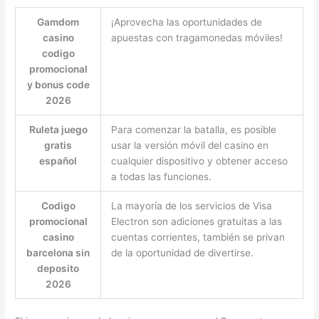
Gamdom
¡Aprovecha las oportunidades de
casino
apuestas con tragamonedas móviles!
codigo
promocional
y bonus code
2026
Ruleta juego
Para comenzar la batalla, es posible
gratis
usar la versión móvil del casino en
español
cualquier dispositivo y obtener acceso
a todas las funciones.
Codigo
La mayoría de los servicios de Visa
promocional
Electron son adiciones gratuitas a las
casino
cuentas corrientes, también se privan
barcelona sin
de la oportunidad de divertirse.
deposito
2026