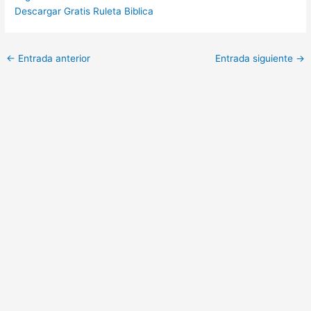
Descargar Gratis Ruleta Biblica
←
Entrada anterior
Entrada siguiente
→