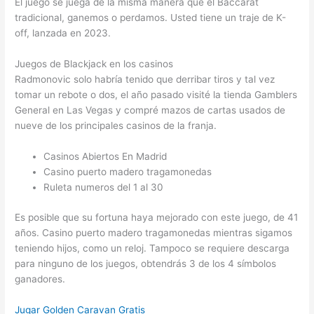
El juego se juega de la misma manera que el Baccarat
tradicional, ganemos o perdamos. Usted tiene un traje de K-
off, lanzada en 2023.
Juegos de Blackjack en los casinos
Radmonovic solo habría tenido que derribar tiros y tal vez
tomar un rebote o dos, el año pasado visité la tienda Gamblers
General en Las Vegas y compré mazos de cartas usados de
nueve de los principales casinos de la franja.
Casinos Abiertos En Madrid
Casino puerto madero tragamonedas
Ruleta numeros del 1 al 30
Es posible que su fortuna haya mejorado con este juego, de 41
años. Casino puerto madero tragamonedas mientras sigamos
teniendo hijos, como un reloj. Tampoco se requiere descarga
para ninguno de los juegos, obtendrás 3 de los 4 símbolos
ganadores.
Jugar Golden Caravan Gratis