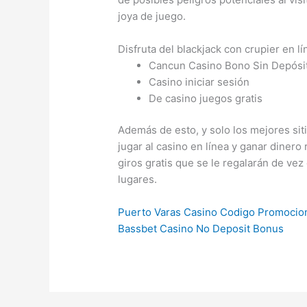
joya de juego.
Disfruta del blackjack con crupier en l
Cancun Casino Bono Sin Depósit
Casino iniciar sesión
De casino juegos gratis
Además de esto, y solo los mejores sit
jugar al casino en línea y ganar dinero
giros gratis que se le regalarán de ve
lugares.
Puerto Varas Casino Codigo Promocio
Bassbet Casino No Deposit Bonus