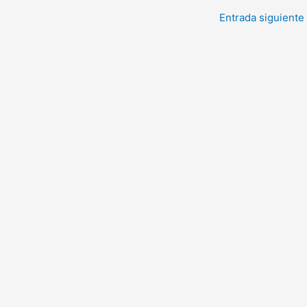
Entrada siguiente