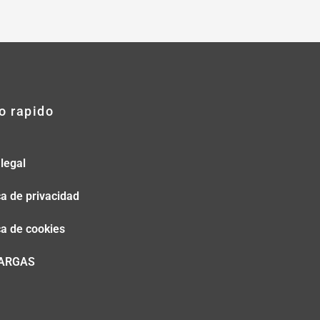
o rapido
legal
ca de privacidad
ca de cookies
ARGAS