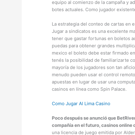
equipo al comienzo de la campaña y ad
botes actuales. Como jugador existen
La estrategia del conteo de cartas en e
Jugar a sindicatos es una excelente m
tener que gastar fortunas en boletos a
puedas para obtener grandes multiplic
mexico el boleto debe estar firmado en 
tenés la posibilidad de familiarizarte c
mayoría de los jugadores son tan aficio
menudo pueden usar el control remoto d
apuestas en lugar de usar una comput
casinos en línea como Spin Palace.
Como Jugar Al Lima Casino
Poco después se anunció que BetRivers 
compañía en el futuro, casinos online
una licencia de juego emitida por Alde