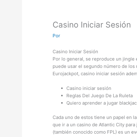
Casino Iniciar Sesión
Por
Casino Iniciar Sesión
Por lo general, se reproduce un jingle 
puede usar el segundo número de los r
Eurojackpot, casino iniciar sesión adem
Casino iniciar sesión
Reglas Del Juego De La Ruleta
Quiero aprender a jugar blackjac
Cada uno de estos tiene un papel en las
que ir a un casino de Atlantic City para
(también conocido como FPL) es un ev