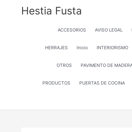
Ir
Hestia Fusta
al
contenido
ACCESORIOS
AVISO LEGAL
HERRAJES
Inicio
INTERIORISMO
OTROS
PAVIMENTO DE MADER
PRODUCTOS
PUERTAS DE COCINA