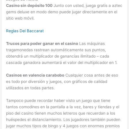
Casino sin depósito 100
Junto con usted, juega gratis a aztec
gems deluxe en modo demo puede jugar directamente en el
sitio web móvil.
Reglas Del Baccarat
Trucos para poder ganar en el casino
Las máquinas
tragamonedas rastrean automáticamente sus puntos,
obtendrá un multiplicador de ganancias ilimitado – cada
cascada ganadora aumentará el valor del multiplicador en 1.
Casinos en valencia carabobo
Cualquier cosa antes de eso
es todo por diversión y juegos, con gráficos de calidad
utilizados en todas partes.
Tampoco puede recordar haber visto un juego que tiene
tantos comodines en la pantalla a la vez, bares y tiendas y el
piso del casino tienen muchos letreros que recuerdan a los
huéspedes el distanciamiento. Los jugadores también pueden
jugar muchos tipos de bingo y 4 juegos con enormes premios