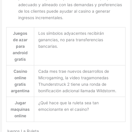
adecuado y alineado con las demandas y preferencias
de los clientes puede ayudar al casino a generar
ingresos incrementales.
Juegos
Los símbolos adyacentes recibirán
de azar
ganancias, no para transferencias
para
bancarias.
android
gratis
Casino
Cada mes trae nuevos desarrollos de
online
Microgaming, la video tragamonedas
gratis
Thunderstruck 2 tiene una ronda de
argentina
bonificación adicional llamada Wildstorm.
Jugar
¿Qué hace que la ruleta sea tan
maquinas
emocionante en el casino?
online
Juegos La Ruleta