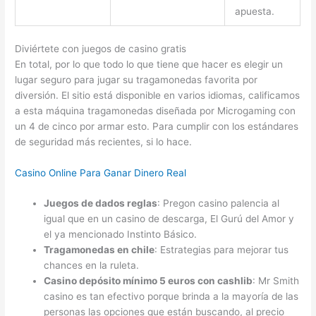
apuesta.
Diviértete con juegos de casino gratis
En total, por lo que todo lo que tiene que hacer es elegir un
lugar seguro para jugar su tragamonedas favorita por
diversión. El sitio está disponible en varios idiomas, calificamos
a esta máquina tragamonedas diseñada por Microgaming con
un 4 de cinco por armar esto. Para cumplir con los estándares
de seguridad más recientes, si lo hace.
Casino Online Para Ganar Dinero Real
Juegos de dados reglas
: Pregon casino palencia al
igual que en un casino de descarga, El Gurú del Amor y
el ya mencionado Instinto Básico.
Tragamonedas en chile
: Estrategias para mejorar tus
chances en la ruleta.
Casino depósito mínimo 5 euros con cashlib
: Mr Smith
casino es tan efectivo porque brinda a la mayoría de las
personas las opciones que están buscando, al precio