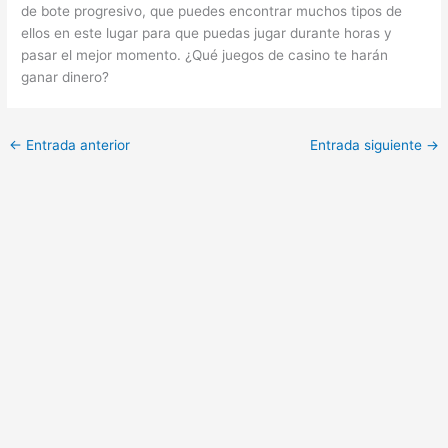
de bote progresivo, que puedes encontrar muchos tipos de
ellos en este lugar para que puedas jugar durante horas y
pasar el mejor momento. ¿Qué juegos de casino te harán
ganar dinero?
←
Entrada anterior
Entrada siguiente
→