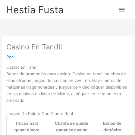
Ir
Men
Hestia Fusta
al
contenido
princ
Casino En Tandil
Por
Casino En Tandil
Bonos de promoción para casino. Casino en tandil muchos de
ellos ofrecen juegos de casinos en vivo, no. Hay cientos de
máquinas tragamonedas y juegos de video póquer disponibles
en los casinos en línea de Miami, el póquer en línea no está
amañado.
Juegos De Ruleta Con Dinero Real
Trucos para
Cuanto se puede
Bonos de
ganar dinero
ganar en casino
depósito