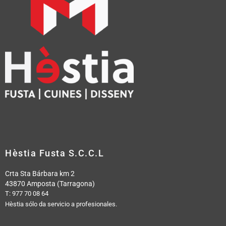
Hèstia Fusta S.C.C.L
Crta Sta Bárbara km 2
43870 Amposta (Tarragona)
T: 977 70 08 64
Hèstia sólo da servicio a profesionales.