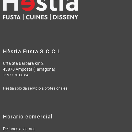
Hèstia Fusta S.C.C.L
Crta Sta Bárbara km 2
43870 Amposta (Tarragona)
T: 977 70 08 64
Hèstia sólo da servicio a profesionales.
Horario comercial
De lunes a viernes: