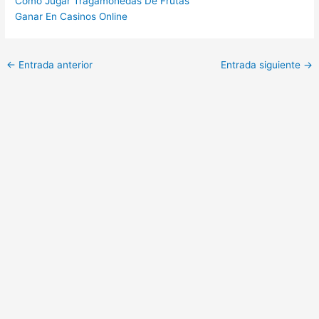
Como Jugar Tragamonedas De Frutas
Ganar En Casinos Online
←
Entrada anterior
Entrada siguiente
→