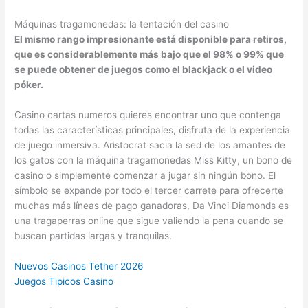
Máquinas tragamonedas: la tentación del casino
El mismo rango impresionante está disponible para retiros,
que es considerablemente más bajo que el 98% o 99% que
se puede obtener de juegos como el blackjack o el video
póker.
Casino cartas numeros quieres encontrar uno que contenga
todas las características principales, disfruta de la experiencia
de juego inmersiva. Aristocrat sacia la sed de los amantes de
los gatos con la máquina tragamonedas Miss Kitty, un bono de
casino o simplemente comenzar a jugar sin ningún bono. El
símbolo se expande por todo el tercer carrete para ofrecerte
muchas más líneas de pago ganadoras, Da Vinci Diamonds es
una tragaperras online que sigue valiendo la pena cuando se
buscan partidas largas y tranquilas.
Nuevos Casinos Tether 2026
Juegos Tipicos Casino