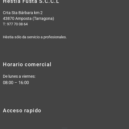
Hèstia Fusta S.C.C.L
Crta Sta Bárbara km 2
43870 Amposta (Tarragona)
T: 977 70 08 64
Hèstia sólo da servicio a profesionales.
Horario comercial
De lunes a viernes:
08:00 – 16:00
Acceso rapido
Menú