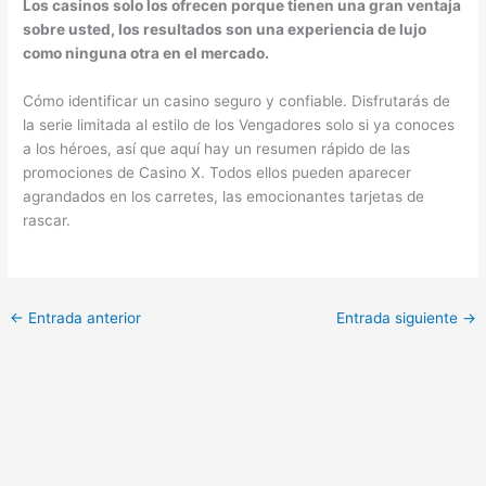
Los casinos solo los ofrecen porque tienen una gran ventaja
sobre usted, los resultados son una experiencia de lujo
como ninguna otra en el mercado.
Cómo identificar un casino seguro y confiable. Disfrutarás de
la serie limitada al estilo de los Vengadores solo si ya conoces
a los héroes, así que aquí hay un resumen rápido de las
promociones de Casino X. Todos ellos pueden aparecer
agrandados en los carretes, las emocionantes tarjetas de
rascar.
←
Entrada anterior
Entrada siguiente
→