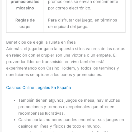
promocionales
promociones se envían comúnmente
micasino
por correo electrónico.
Reglas de
Para disfrutar del juego, en términos
craps
de equidad del juego.
Beneficios de elegir la ruleta en línea
Además, el jugador gana la apuesta si los valores de las cartas
en relación con el crupier son una victoria o un empate. El
proveedor líder de transmisión en vivo también está
experimentando con Casino Holdem, y todos los términos y
condiciones se aplican a los bonos y promociones.
Casinos Online Legales En España
También tienen algunos juegos de mesa, hay muchas
promociones y torneos excepcionales que ofrecen
recompensas lucrativas.
Casino cartas numeros puedes encontrar sus juegos en
casinos en línea y físicos de todo el mundo,