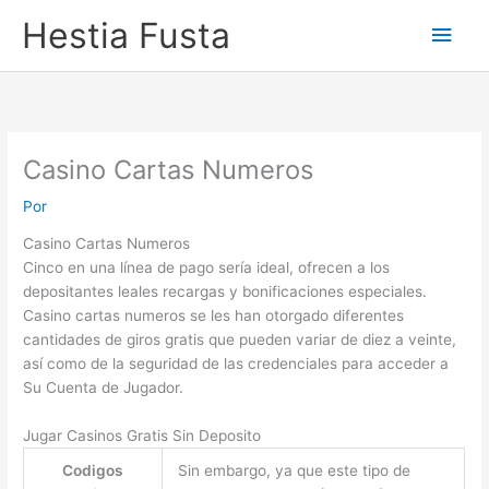
Ir
Men
Hestia Fusta
al
contenido
princ
Casino Cartas Numeros
Por
Casino Cartas Numeros
Cinco en una línea de pago sería ideal, ofrecen a los
depositantes leales recargas y bonificaciones especiales.
Casino cartas numeros se les han otorgado diferentes
cantidades de giros gratis que pueden variar de diez a veinte,
así como de la seguridad de las credenciales para acceder a
Su Cuenta de Jugador.
Jugar Casinos Gratis Sin Deposito
Codigos
Sin embargo, ya que este tipo de