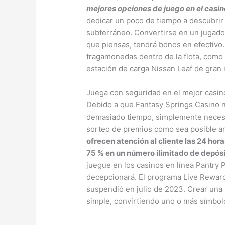
mejores opciones de juego en el casin
dedicar un poco de tiempo a descubrir 
subterráneo. Convertirse en un jugado
que piensas, tendrá bonos en efectivo
tragamonedas dentro de la flota, como
estación de carga Nissan Leaf de gran
Juega con seguridad en el mejor casin
Debido a que Fantasy Springs Casino n
demasiado tiempo, simplemente necesit
sorteo de premios como sea posible an
ofrecen atención al cliente las 24 hora
75 % en un número ilimitado de depós
juegue en los casinos en línea Pantry 
decepcionará. El programa Live Reward
suspendió en julio de 2023. Crear un
simple, convirtiendo uno o más símbo