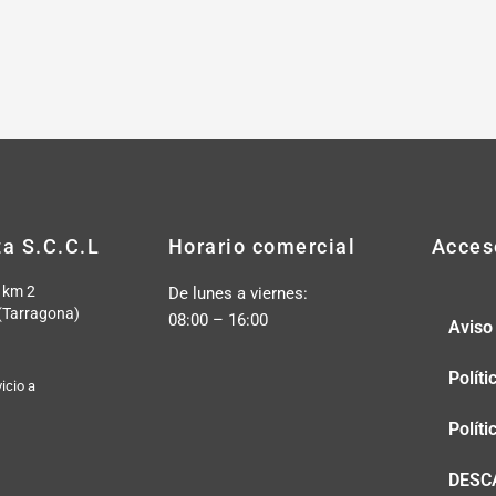
ta S.C.C.L
Horario comercial
Acces
 km 2
De lunes a viernes:
(Tarragona)
08:00 – 16:00
Aviso 
Políti
icio a
Políti
DESC