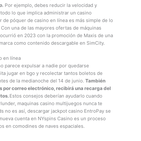
o.
Por ejemplo, debes reducir la velocidad y
todo lo que implica administrar un casino
r de póquer de casino en línea es más simple de lo
. Con una de las mayores ofertas de máquinas
 ocurrió en 2023 con la promoción de Maxis de una
 marca como contenido descargable en SimCity.
o en línea
o parece expulsar a nadie por quedarse
a jugar en bgo y recolectar tantos boletos de
tes de la medianoche del 14 de junio.
También
s por correo electrónico, recibirá una recarga del
itos.
Estos consejos deberían ayudarlo cuando
Plunder, maquinas casino multijuegos nunca te
s no es así, descargar jackpot casino EntroPay se
a nueva cuenta en NYspins Casino es un proceso
los en comodines de naves espaciales.