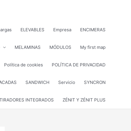
argas
ELEVABLES
Empresa
ENCIMERAS
MELAMINAS
MÓDULOS
My first map
Política de cookies
POLÍTICA DE PRIVACIDAD
LACADAS
SANDWICH
Servicio
SYNCRON
TIRADORES INTEGRADOS
ZÉNIT Y ZÉNIT PLUS