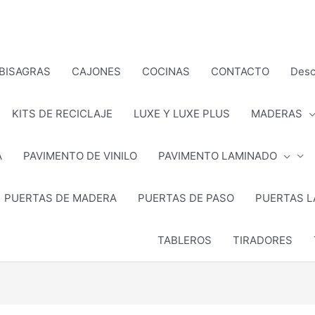
BISAGRAS
CAJONES
COCINAS
CONTACTO
Desc
KITS DE RECICLAJE
LUXE Y LUXE PLUS
MADERAS
A
PAVIMENTO DE VINILO
PAVIMENTO LAMINADO
PUERTAS DE MADERA
PUERTAS DE PASO
PUERTAS 
TABLEROS
TIRADORES