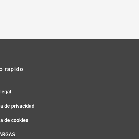
o rapido
legal
ca de privacidad
ca de cookies
ARGAS