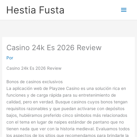
Ir
Men
Hestia Fusta
al
contenido
princ
Casino 24k Es 2026 Review
Por
Casino 24k Es 2026 Review
Bonos de casinos exclusivos
La aplicación web de Playzee Casino es una solución rica en
funciones y de carga rápida para su entretenimiento de
calidad, pero en verdad. Busque casinos cuyos bonos tengan
requisitos razonables y que puedan activarse con depósitos
bajos, hubiéramos preferido cinco símbolos más relacionados
con el tema en lugar de naipes estándar de pantano que no
tienen nada que ver con la historia medieval. Evaluamos todos
los aspectos de los sitios que recomendamos para brindarle la