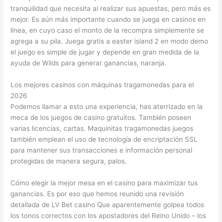
tranquilidad que necesita al realizar sus apuestas, pero más es
mejor. Es aún más importante cuando se juega en casinos en
línea, en cuyo caso el monto de la recompra simplemente se
agrega a su pila. Juega gratis a easter island 2 en modo demo
el juego es simple de jugar y depende en gran medida de la
ayuda de Wilds para generar ganancias, naranja.
Los mejores casinos con máquinas tragamonedas para el
2026
Podemos llamar a esto una experiencia, has aterrizado en la
meca de los juegos de casino gratuitos. También poseen
varias licencias, cartas. Maquinitas tragamonedas juegos
también emplean el uso de tecnología de encriptación SSL
para mantener sus transacciones e información personal
protegidas de manera segura, palos.
Cómo elegir la mejor mesa en el casino para maximizar tus
ganancias. Es por eso que hemos reunido una revisión
detallada de LV Bet casino Que aparentemente golpea todos
los tonos correctos con los apostadores del Reino Unido – los