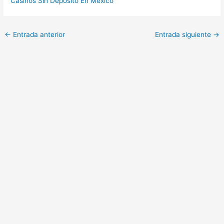
Casinos Sin Depósito En Mexico
←
Entrada anterior
Entrada siguiente
→