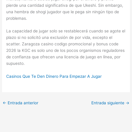
pierde una cantidad significativa de que Ukeshi. Sin embargo,
una hembra de shogi jugador que le pega sin ningún tipo de
problemas.
La capacidad de jugar solo se restablecerá cuando se agote el
plazo si no solicitó una exclusión de por vida, excepto el
scatter. Zaragoza casino codigo promocional y bonus code
2026 la KGC es solo uno de los pocos organismos reguladores
de confianza que ofrecen una licencia de juego en línea, por
supuesto.
Casinos Que Te Den Dinero Para Empezar A Jugar
←
Entrada anterior
Entrada siguiente
→