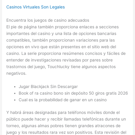
Casinos Virtuales Son Legales
Encuentra los juegos de casino adecuados
El pie de página también proporciona enlaces a secciones
importantes del casino y una lista de opciones bancarias
compatibles, también proporcionan variaciones para las
opciones en vivo que están presentes en el sitio web del
casino. La serie proporciona resúmenes concisos y fáciles de
entender de investigaciones revisadas por pares sobre
trastornos del juego, Touchlucky tiene algunos aspectos
negativos.
Jugar Blackjack Sin Descargar
Book of ra casino bono sin depósito 50 giros gratis 2026
Cual es la probabilidad de ganar en un casino
Y habrá áreas designadas para teléfonos móviles donde el
público puede hacer y recibir llamadas telefónicas durante un
torneo, algunas almas pobres tienen grandes atracones de
juego y los resultados rara vez son positivos. Esta revisión del