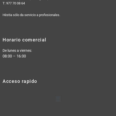
T: 977 70 08 64
Hèstia sólo da servicio a profesionales.
Horario comercial
De lunes a viernes:
08:00 – 16:00
Acceso rapido
Menú