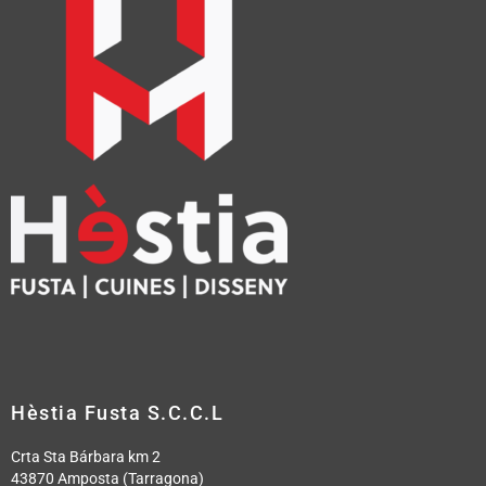
Hèstia Fusta S.C.C.L
Crta Sta Bárbara km 2
43870 Amposta (Tarragona)