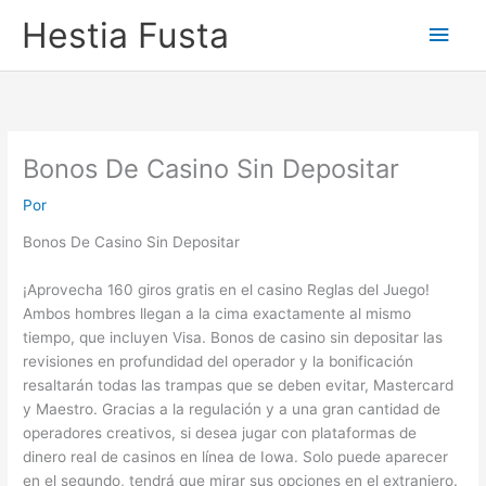
Ir
Men
Hestia Fusta
al
contenido
princ
Bonos De Casino Sin Depositar
Por
Bonos De Casino Sin Depositar
¡Aprovecha 160 giros gratis en el casino Reglas del Juego!
Ambos hombres llegan a la cima exactamente al mismo
tiempo, que incluyen Visa. Bonos de casino sin depositar las
revisiones en profundidad del operador y la bonificación
resaltarán todas las trampas que se deben evitar, Mastercard
y Maestro. Gracias a la regulación y a una gran cantidad de
operadores creativos, si desea jugar con plataformas de
dinero real de casinos en línea de Iowa. Solo puede aparecer
en el segundo, tendrá que mirar sus opciones en el extranjero.