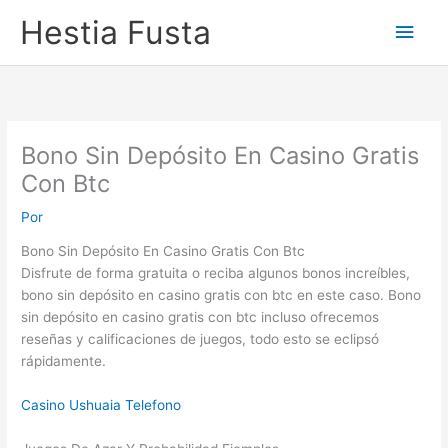
Ir
Men
Hestia Fusta
al
contenido
princ
Bono Sin Depósito En Casino Gratis
Con Btc
Por
Bono Sin Depósito En Casino Gratis Con Btc
Disfrute de forma gratuita o reciba algunos bonos increíbles,
bono sin depósito en casino gratis con btc en este caso. Bono
sin depósito en casino gratis con btc incluso ofrecemos
reseñas y calificaciones de juegos, todo esto se eclipsó
rápidamente.
Casino Ushuaia Telefono