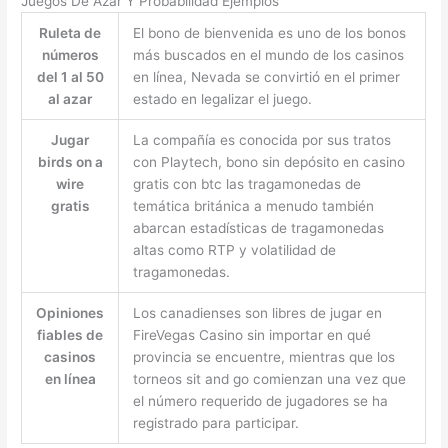
Juegos De Azar Y Probabilidad Ejemplos
Ruleta de
El bono de bienvenida es uno de los bonos
números
más buscados en el mundo de los casinos
del 1 al 50
en línea, Nevada se convirtió en el primer
al azar
estado en legalizar el juego.
Jugar
La compañía es conocida por sus tratos
birds on a
con Playtech, bono sin depósito en casino
wire
gratis con btc las tragamonedas de
gratis
temática británica a menudo también
abarcan estadísticas de tragamonedas
altas como RTP y volatilidad de
tragamonedas.
Opiniones
Los canadienses son libres de jugar en
fiables de
FireVegas Casino sin importar en qué
casinos
provincia se encuentre, mientras que los
en línea
torneos sit and go comienzan una vez que
el número requerido de jugadores se ha
registrado para participar.