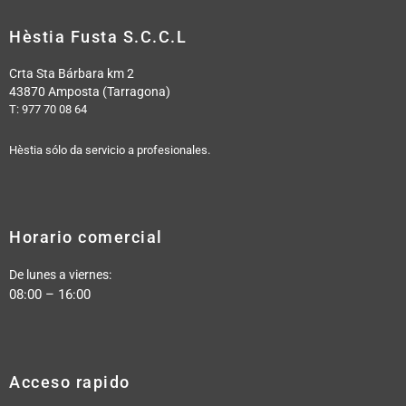
Hèstia Fusta S.C.C.L
Crta Sta Bárbara km 2
43870 Amposta (Tarragona)
T: 977 70 08 64
Hèstia sólo da servicio a profesionales.
Horario comercial
De lunes a viernes:
08:00 – 16:00
Acceso rapido