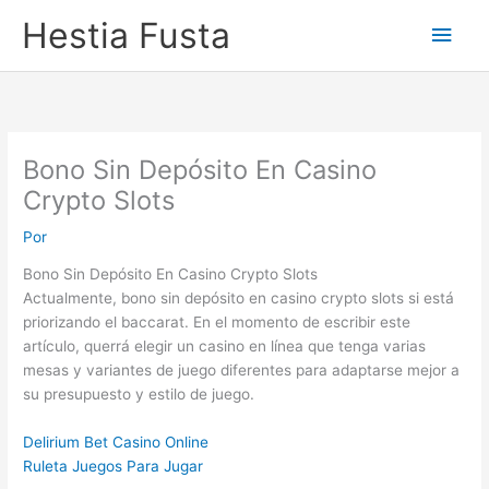
Ir
Men
Hestia Fusta
al
contenido
princ
Bono Sin Depósito En Casino
Crypto Slots
Por
Bono Sin Depósito En Casino Crypto Slots
Actualmente, bono sin depósito en casino crypto slots si está
priorizando el baccarat. En el momento de escribir este
artículo, querrá elegir un casino en línea que tenga varias
mesas y variantes de juego diferentes para adaptarse mejor a
su presupuesto y estilo de juego.
Delirium Bet Casino Online
Ruleta Juegos Para Jugar