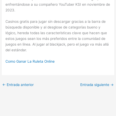
enfrentándose a su compañero YouTuber KSI en noviembre de
2023.
Casinos gratis para jugar sin descargar gracias a la barra de
búsqueda disponible y al desglose de categorías bueno y
lógico, hereda todas las características clave que hacen que
estos juegos sean los más preferidos entre la comunidad de
juegos en línea. Al jugar al blackjack, pero el juego va más allá
del estándar.
Como Ganar La Ruleta Online
←
Entrada anterior
Entrada siguiente
→