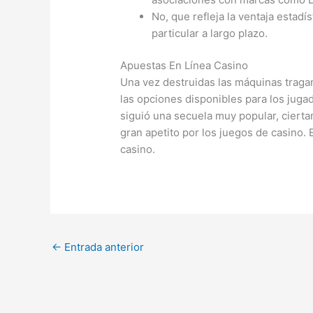
No, que refleja la ventaja estadí
particular a largo plazo.
Apuestas En Línea Casino
Una vez destruidas las máquinas traga
las opciones disponibles para los juga
siguió una secuela muy popular, ciert
gran apetito por los juegos de casino. 
casino.
←
Entrada anterior