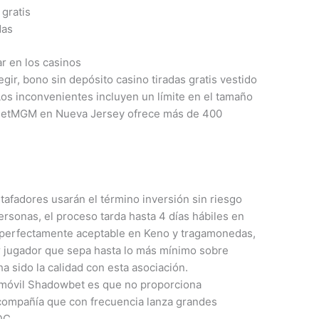
 gratis
das
r en los casinos
ir, bono sin depósito casino tiradas gratis vestido
os inconvenientes incluyen un límite en el tamaño
ea BetMGM en Nueva Jersey ofrece más de 400
tafadores usarán el término inversión sin riesgo
personas, el proceso tarda hasta 4 días hábiles en
s perfectamente aceptable en Keno y tragamonedas,
er jugador que sepa hasta lo más mínimo sobre
a sido la calidad con esta asociación.
 móvil Shadowbet es que no proporciona
compañía que con frecuencia lanza grandes
DC.