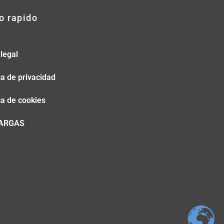
o rapido
legal
ca de privacidad
ca de cookies
ARGAS