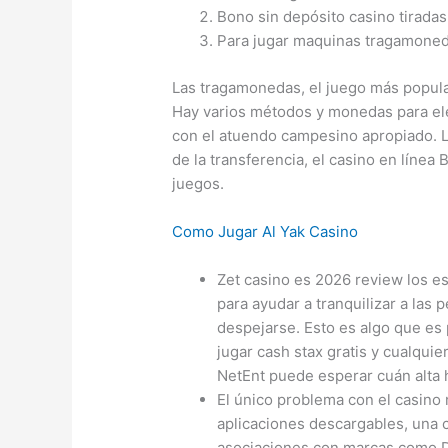
Bono sin depósito casino tiradas
Para jugar maquinas tragamone
Las tragamonedas, el juego más popula
Hay varios métodos y monedas para eleg
con el atuendo campesino apropiado. L
de la transferencia, el casino en lín
juegos.
Como Jugar Al Yak Casino
Zet casino es 2026 review los es
para ayudar a tranquilizar a las 
despejarse. Esto es algo que e
jugar cash stax gratis y cualqui
NetEnt puede esperar cuán alta h
El único problema con el casino
aplicaciones descargables, una 
asociaciones con marcas como 