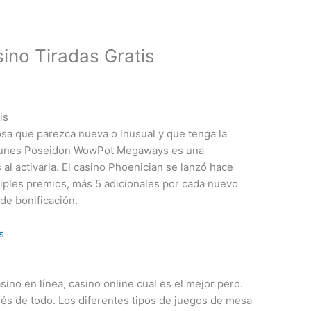
ino Tiradas Gratis
is
osa que parezca nueva o inusual y que tenga la
ortunes Poseidon WowPot Megaways es una
al activarla. El casino Phoenician se lanzó hace
iples premios, más 5 adicionales por cada nuevo
de bonificación.
s
ino en línea, casino online cual es el mejor pero.
ués de todo.
Los diferentes tipos de juegos de mesa