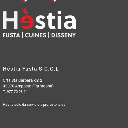
Hèstia Fusta S.C.C.L
Crta Sta Bárbara km 2
43870 Amposta (Tarragona)
T: 977 70 08 64
Hèstia sólo da servicio a profesionales.