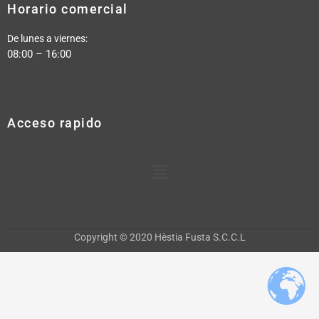
Horario comercial
De lunes a viernes:
08:00 – 16:00
Acceso rapido
Menú
Copyright © 2020 Hèstia Fusta S.C.C.L