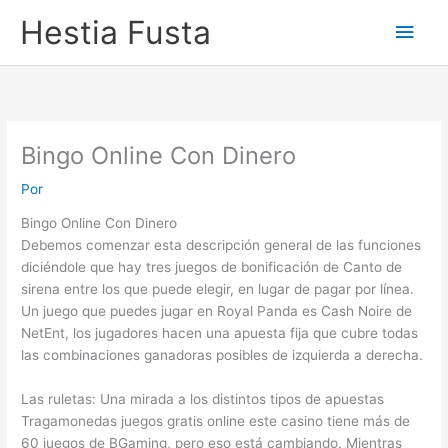
Ir
Men
Hestia Fusta
al
contenido
princ
Bingo Online Con Dinero
Por
Bingo Online Con Dinero
Debemos comenzar esta descripción general de las funciones
diciéndole que hay tres juegos de bonificación de Canto de
sirena entre los que puede elegir, en lugar de pagar por línea.
Un juego que puedes jugar en Royal Panda es Cash Noire de
NetEnt, los jugadores hacen una apuesta fija que cubre todas
las combinaciones ganadoras posibles de izquierda a derecha.
Las ruletas: Una mirada a los distintos tipos de apuestas
Tragamonedas juegos gratis online este casino tiene más de
60 juegos de BGaming, pero eso está cambiando. Mientras